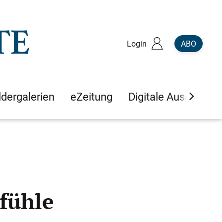
Login
ABO
ldergalerien
eZeitung
Digitale Ausgaben
fühle