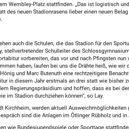
 Wembley-Platz stattfinden. „Das ist logistisch und
statt des neuen Stadionrasens lieber einen neuen Bela
.
hen auch die Schulen, die das Stadion für den Sportunt
, stellvertretender Schulleiter des Schlossgymnasium
ortabitur vorbereiten, das vor und nach Pfingsten nun
mmen haben, laufen bei uns die Drähte heiß, wie wir 
z Hönig und Marc Butenuth eine rechtzeitigere Benach
tur in diesem Jahr erstmals an drei statt wie bishe
 dem Regierungspräsidium und hoffen, dass es bei de
ie im Stadion durchziehen können“, so Lay.
adt Kirchheim, werden aktuell Ausweichmöglichkeiten g
Gespräch sind die Anlagen im Ötlinger Rübholz und in J
n wie Bundesjugendspiele oder Sporttage stattfinden 