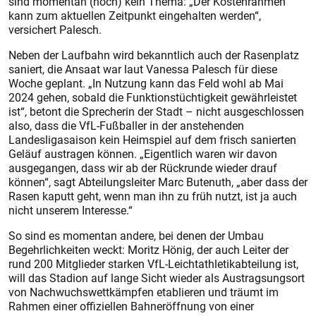
sind momentan (noch) kein Thema: „Der Kostenrahmen
kann zum aktuellen Zeitpunkt eingehalten werden“,
versichert Palesch.
Neben der Laufbahn wird bekanntlich auch der Rasenplatz
saniert, die Ansaat war laut Vanessa Palesch für diese
Woche geplant. „In Nutzung kann das Feld wohl ab Mai
2024 gehen, sobald die Funktionstüchtigkeit gewährleistet
ist“, betont die Sprecherin der Stadt – nicht ausgeschlossen
also, dass die VfL-Fußballer in der anstehenden
Landesligasaison kein Heimspiel auf dem frisch sanierten
Geläuf austragen können. „Eigentlich waren wir davon
ausgegangen, dass wir ab der Rückrunde wieder drauf
können“, sagt Abteilungsleiter Marc Butenuth, „aber dass der
Rasen kaputt geht, wenn man ihn zu früh nutzt, ist ja auch
nicht unserem Interesse.“
So sind es momentan andere, bei denen der Umbau
Begehrlichkeiten weckt: Moritz Hönig, der auch Leiter der
rund 200 Mitglieder starken VfL-Leichtathletikabteilung ist,
will das Stadion auf lange Sicht wieder als Austragsungsort
von Nachwuchswettkämpfen etablieren und träumt im
Rahmen einer offiziellen Bahneröffnung von einer