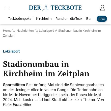
Teckbotenpokal
Kirchheim
Rund um die Teck
Blaulicht
Loka
ABO
Home
Nachrichten
Lokalsport
Stadionumbau in Kirchheim im
Zeitplan
Lokalsport
Stadionumbau in
Kirchheim im Zeitplan
Sportstätten
Seit Anfang Mai sind die Sanierungsarbeiten
an der Jesinger Allee in vollem Gange. Die Tartanbahn soll
bis Mitte November fertiggestellt sein, der Rasen bis Mai
2024. Mehrkosten sind laut Stadt aktuell kein Thema.
Von
Peter Eidemüller