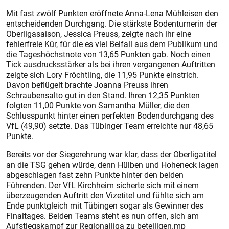
Mit fast zwölf Punkten eröffnete Anna-Lena Mühleisen den
entscheidenden Durchgang. Die stärkste Bodenturnerin der
Oberligasaison, Jessica Preuss, zeigte nach ihr eine
fehlerfreie Kür, für die es viel Beifall aus dem Publikum und
die Tageshöchstnote von 13,65 Punkten gab. Noch einen
Tick ausdrucksstärker als bei ihren vergangenen Auftritten
zeigte sich Lory Fröchtling, die 11,95 Punkte einstrich.
Davon beflügelt brachte Joanna Preuss ihren
Schraubensalto gut in den Stand. Ihren 12,35 Punkten
folgten 11,00 Punkte von Samantha Müller, die den
Schlusspunkt hinter einen perfekten Bodendurchgang des
VfL (49,90) setzte. Das Tübinger Team erreichte nur 48,65
Punkte.
Bereits vor der Siegerehrung war klar, dass der Oberligatitel
an die TSG gehen würde, denn Hülben und Hoheneck lagen
abgeschlagen fast zehn Punkte hinter den beiden
Führenden. Der VfL Kirchheim sicherte sich mit einem
überzeugenden Auftritt den Vizetitel und fühlte sich am
Ende punktgleich mit Tübingen sogar als Gewinner des
Finaltages. Beiden Teams steht es nun offen, sich am
Aufstiegskampf zur Regionalliga zu beteiligen.mp