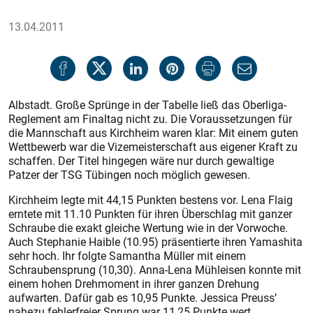
13.04.2011
Albstadt. Große Sprünge in der Tabelle ließ das Oberliga-
Reglement am Finaltag nicht zu. Die Voraussetzungen für
die Mannschaft aus Kirchheim waren klar: Mit einem guten
Wettbewerb war die Vize­meisterschaft aus eigener Kraft zu
schaffen. Der Titel hingegen wäre nur durch gewaltige
Patzer der TSG Tübingen noch möglich gewesen.
Kirchheim legte mit 44,15 Punkten bestens vor. Lena Flaig
erntete mit 11.10 Punkten für ihren Überschlag mit ganzer
Schraube die exakt gleiche Wertung wie in der Vorwoche.
Auch Stephanie Haible (10.95) präsentierte ihren Yamashita
sehr hoch. Ihr folgte Samantha Müller mit einem
Schraubensprung (10,30). Anna-Lena Mühleisen konnte mit
einem hohen Drehmoment in ihrer ganzen Drehung
aufwarten. Dafür gab es 10,95 Punkte. Jessica Preuss’
nahezu fehlerfreier Sprung war 11,25 Punkte wert.