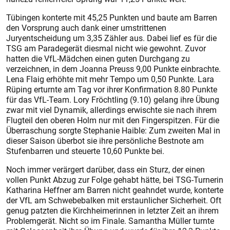
Tübingen konterte mit 45,25 Punkten und baute am Barren
den Vorsprung auch dank einer umstrittenen
Juryentscheidung um 3,35 Zähler aus. Dabei lief es für die
TSG am Paradegerät diesmal nicht wie gewohnt. Zuvor
hatten die VfL-Mädchen einen guten Durchgang zu
verzeichnen, in dem Joanna Preuss 9,00 Punkte einbrachte.
Lena Flaig erhöhte mit mehr Tempo um 0,50 Punkte. Lara
Rüping erturnte am Tag vor ihrer Konfirmation 8.80 Punkte
für das VfL-Team. Lory Fröchtling (9.10) gelang ihre Übung
zwar mit viel Dynamik, allerdings erwischte sie nach ihrem
Flugteil den oberen Holm nur mit den Fingerspitzen. Für die
Überraschung sorgte Stephanie Haible: Zum zweiten Mal in
dieser Saison überbot sie ihre persönliche Bestnote am
Stufenbarren und steuerte 10,60 Punkte bei.
Noch immer verärgert darüber, dass ein Sturz, der einen
vollen Punkt Abzug zur Folge gehabt hätte, bei TSG-Turnerin
Katharina Heffner am Barren nicht geahndet wurde, konterte
der VfL am Schwebebalken mit erstaunlicher Sicherheit. Oft
genug patzten die Kirchheimerinnen in letzter Zeit an ihrem
Problemgerät. Nicht so im Finale. Samantha Müller turnte