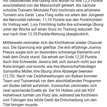
mit Gelassenheit ihre Übung und wurde für ihre 12,3 Punkte
anschließend von der Mannschaft gefeiert. Als nächste
schickte Trainerin Michaela Pohl nochmals eine erfahrene
Turnerin ans Gerät. Lena Flaig sollte vor allem den Jüngeren
die Nervosität nehmen. 11,10 Punkte war den Punktrichtern
ihr Vortrag wert. Lory Fröchtling hatte ihre schwierige Übung
unter der Woche auf einen Sturz im Training reduziert. Sie
war nach ihrer 12.35-Punkte-Wertung überglücklich.
Mittlerweile rechneten sich die Kirchheimer wieder Chancen
aus. Die Spannung war greifbar. Die erst elfjährige Joanna
Preuss wagte sich an besonders schwierige Elemente und
hielt dem Druck stand. Sie erhielt am Ende 12,20 Punkte.
Auch ihre Schwester Jessica ließ sich danach nicht aus der
Ruhe bringen und konnte, wie ihre Mannschaftskollegin
Samantha Müller, ihre Übung ohne Absteiger beenden
(12,70). Nach vier Zwölferwertungen am Balken konnten
Team und Trainerstab vor dem abschließenden Programm
am Boden befreit aufatmen. Inzwischen zeichneten sich
zwei spannende Duelle ab. Der SV Hülben und der KSV
Hohehneck turnten um Platz drei, während bei Kirchheim
und Tübingen das letzte Gerät die Entscheidung um den
Titel bringen musste.