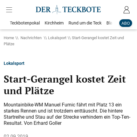
Teckbotenpokal
Kirchheim
Rund um die Teck
Blaulicht
Loka
ABO
Home
Nachrichten
Lokalsport
Start-Gerangel kostet Zeit und
Plätze
Lokalsport
Start-Gerangel kostet Zeit
und Plätze
Mountainbike-WM Manuel Fumic fährt mit Platz 13 ein
starkes Rennen und ist trotzdem enttäuscht. Die hintere
Startreihe und Stau auf der Strecke verhindern ein Top-Ten-
Resultat. Von Erhard Goller
02.09.2019