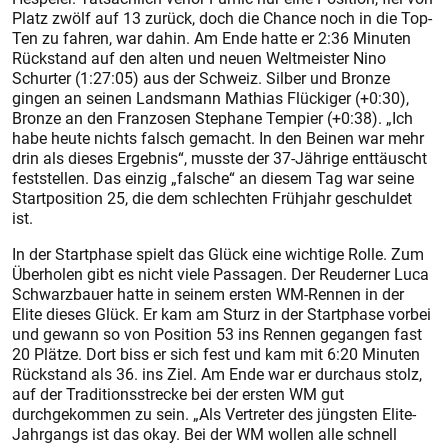
Platz zwölf auf 13 zurück, doch die Chance noch in die Top-
Ten zu fahren, war dahin. Am Ende hatte er 2:36 Minuten
Rückstand auf den alten und neuen Weltmeister Nino
Schurter (1:27:05) aus der Schweiz. Silber und Bronze
gingen an seinen Landsmann Mathias Flückiger (+0:30),
Bronze an den Franzosen Stephane Tempier (+0:38). „Ich
habe heute nichts falsch gemacht. In den Beinen war mehr
drin als dieses Ergebnis“, musste der 37-Jährige enttäuscht
feststellen. Das einzig „falsche“ an diesem Tag war seine
Startposition 25, die dem schlechten Frühjahr geschuldet
ist.
In der Startphase spielt das Glück eine wichtige Rolle. Zum
Überholen gibt es nicht viele Passagen. Der Reuderner Luca
Schwarzbauer hatte in seinem ersten WM-Rennen in der
Elite dieses Glück. Er kam am Sturz in der Startphase vorbei
und gewann so von Position 53 ins Rennen gegangen fast
20 Plätze. Dort biss er sich fest und kam mit 6:20 Minuten
Rückstand als 36. ins Ziel. Am Ende war er durchaus stolz,
auf der Traditionsstrecke bei der ersten WM gut
durchgekommen zu sein. „Als Vertreter des jüngsten Elite-
Jahrgangs ist das okay. Bei der WM wollen alle schnell