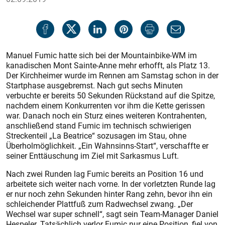
Manuel Fumic hatte sich bei der Mountainbike-WM im
kanadischen Mont Sainte-Anne mehr erhofft, als Platz 13.
Der Kirchheimer wurde im Rennen am Samstag schon in der
Startphase ausgebremst. Nach gut sechs Minuten
verbuchte er bereits 50 Sekunden Rückstand auf die Spitze,
nachdem einem Konkurrenten vor ihm die Kette gerissen
war. Danach noch ein Sturz eines weiteren Kontrahenten,
anschließend stand Fumic im technisch schwierigen
Streckenteil „La Beatrice“ sozusagen im Stau, ohne
Überholmöglichkeit. „Ein Wahnsinns-Start“, verschaffte er
seiner Enttäuschung im Ziel mit Sarkasmus Luft.
Nach zwei Runden lag Fumic bereits an Position 16 und
arbeitete sich weiter nach vorne. In der vorletzten Runde lag
er nur noch zehn Sekunden hinter Rang zehn, bevor ihn ein
schleichender Plattfuß zum Radwechsel zwang. „Der
Wechsel war super schnell“, sagt sein Team-Manager Daniel
Hespeler. Tatsächlich verlor Fumic nur eine Position, fiel von