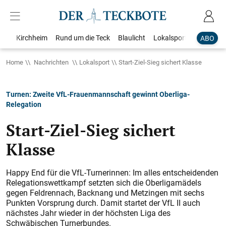
Kirchheim
Rund um die Teck
Blaulicht
Lokalsport
Bildergale
ABO
Home
Nachrichten
Lokalsport
Start-Ziel-Sieg sichert Klasse
Turnen: Zweite VfL-Frauenmannschaft gewinnt Oberliga-
Relegation
Start-Ziel-Sieg sichert
Klasse
Happy End für die VfL-Turnerinnen: Im alles entscheidenden
Relegationswettkampf setzten sich die Oberligamädels
gegen Feldrennach, Backnang und Metzingen mit sechs
Punkten Vorsprung durch. Damit startet der VfL II auch
nächstes Jahr wieder in der höchsten Liga des
Schwäbischen Turnerbundes.