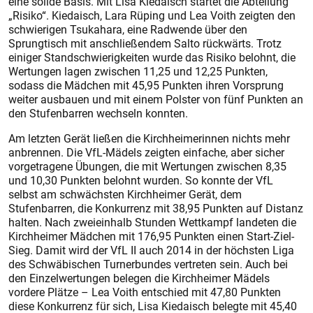
eine solide Basis. Mit Lisa Kiedaisch startet die Abteilung
„Risiko“. Kiedaisch, Lara Rüping und Lea Voith zeigten den
schwierigen Tsukahara, eine Radwende über den
Sprungtisch mit anschließendem Salto rückwärts. Trotz
einiger Standschwierigkeiten wurde das Risiko belohnt, die
Wertungen lagen zwischen 11,25 und 12,25 Punkten,
sodass die Mädchen mit 45,95 Punkten ihren Vorsprung
weiter ausbauen und mit einem Polster von fünf Punkten an
den Stufenbarren wechseln konnten.
Am letzten Gerät ließen die Kirchheimerinnen nichts mehr
anbrennen. Die VfL-Mädels zeigten einfache, aber sicher
vorgetragene Übungen, die mit Wertungen zwischen 8,35
und 10,30 Punkten belohnt wurden. So konnte der VfL
selbst am schwächsten Kirchheimer Gerät, dem
Stufenbarren, die Konkurrenz mit 38,95 Punkten auf Distanz
halten. Nach zweieinhalb Stunden Wettkampf landeten die
Kirchheimer Mädchen mit 176,95 Punkten einen Start-Ziel-
Sieg. Damit wird der VfL II auch 2014 in der höchsten Liga
des Schwäbischen Turnerbundes vertreten sein. Auch bei
den Einzelwertungen belegen die Kirchheimer Mädels
vordere Plätze – Lea Voith entschied mit 47,80 Punkten
diese Konkurrenz für sich, Lisa Kiedaisch belegte mit 45,40