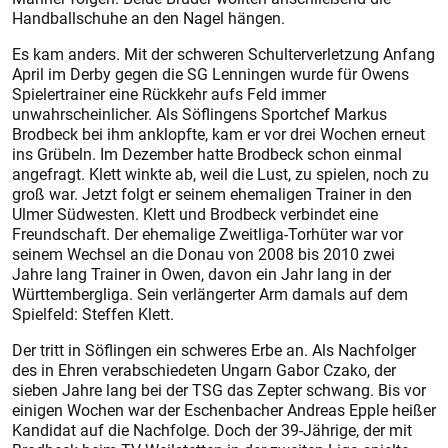
Handballschuhe an den Nagel hängen.
Es kam anders. Mit der schweren Schulterverletzung Anfang
April im Derby gegen die SG Lenningen wurde für Owens
Spielertrainer eine Rückkehr aufs Feld immer
unwahrscheinlicher. Als Söflingens Sportchef Markus
Brodbeck bei ihm anklopfte, kam er vor drei Wochen erneut
ins Grübeln. Im Dezember hatte Brodbeck schon einmal
angefragt. Klett winkte ab, weil die Lust, zu spielen, noch zu
groß war. Jetzt folgt er seinem ehemaligen Trainer in den
Ulmer Südwesten. Klett und Brodbeck verbindet eine
Freundschaft. Der ehemalige Zweitliga-Torhüter war vor
seinem Wechsel an die Donau von 2008 bis 2010 zwei
Jahre lang Trainer in Owen, davon ein Jahr lang in der
Württembergliga. Sein verlängerter Arm damals auf dem
Spielfeld: Steffen Klett.
Der tritt in Söflingen ein schweres Erbe an. Als Nachfolger
des in Ehren verabschiedeten Ungarn Gabor Czako, der
sieben Jahre lang bei der TSG das Zepter schwang. Bis vor
einigen Wochen war der Eschenbacher Andreas Epple heißer
Kandidat auf die Nachfolge. Doch der 39-Jährige, der mit