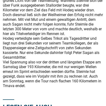
grünes Licht von der Teamleitung. Während Steimle sich der
über Funk ausgegebenen Stallorder beugte, war drei
Kilometer vor dem Ziel das Feld mit Hodeq wieder dran.
Doch diesmal ließ sich der Weilheimer den Erfolg nicht mehr
nehmen. Mit viel Mut und einem gewaltigen Antritt, dem
auch Sagan nicht mehr folgen konnte, fuhr Steimle die
letzten 300 Meter von vorn und machte deutlich, weshalb er
hier als Titelverteidiger im Rennen ist.
Hodeq verteidigte sein Gelbes Trikot als Tagesdritter und
liegt nun drei Sekunden vor seinem Teamkollegen, der als
Etappensieger eine Zeitgutschrift von zehn Sekunden
kassierte. Nur eine Sekunde dahinter folgt Peter Sagan als
Gesamtdritter.
Viel Spannung also vor der dritten und längsten Etappe am
Samstag über 193 Kilometer, die mit nur wenigen Wellen
erneut im Sprint entschieden werden dürfte. Steimle hat
gezeigt, dass wie im Vorjahr mit ihm zu rechnen ist. Auch
am Sonntag, wenn die Tour nach flachen 160 Kilometern in
Trnava endet.