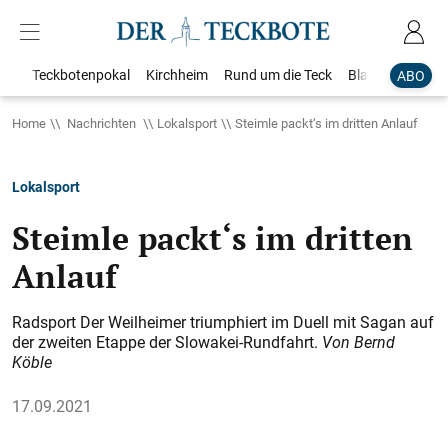
Teckbotenpokal
Kirchheim
Rund um die Teck
Blaulicht
Loka
ABO
Home
Nachrichten
Lokalsport
Steimle packt‘s im dritten Anlauf
Lokalsport
Steimle packt‘s im dritten
Anlauf
Radsport Der Weilheimer triumphiert im Duell mit Sagan auf
der zweiten Etappe der Slowakei-Rundfahrt.
Von Bernd
Köble
17.09.2021