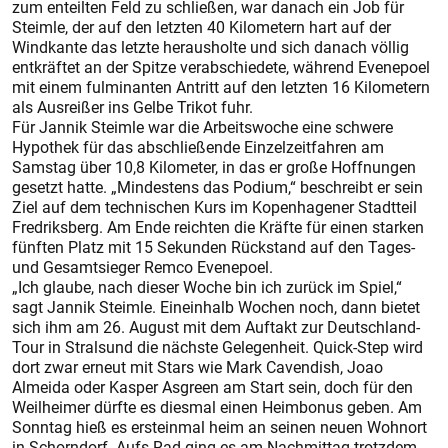
zum enteilten Feld zu schließen, war danach ein Job für
Steimle, der auf den letzten 40 Kilometern hart auf der
Windkante das letzte herausholte und sich danach völlig
entkräftet an der Spitze verabschiedete, während Evenepoel
mit einem fulminanten Antritt auf den letzten 16 Kilometern
als Ausreißer ins Gelbe Trikot fuhr.
Für Jannik Steimle war die Arbeitswoche eine schwere
Hypothek für das abschließende Einzelzeitfahren am
Samstag über 10,8 Kilometer, in das er große Hoffnungen
gesetzt hatte. „Mindestens das Podium,“ beschreibt er sein
Ziel auf dem technischen Kurs im Kopenhagener Stadtteil
Fredriksberg. Am Ende reichten die Kräfte für einen starken
fünften Platz mit 15 Sekunden Rückstand auf den Tages-
und Gesamtsieger Remco Evenepoel.
„Ich glaube, nach dieser Woche bin ich zurück im Spiel,“
sagt Jannik Steimle. Eineinhalb Wochen noch, dann bietet
sich ihm am 26. August mit dem Auftakt zur Deutschland-
Tour in Stralsund die nächste Gelegenheit. Quick-Step wird
dort zwar erneut mit Stars wie Mark Cavendish, Joao
Almeida oder Kasper Asgreen am Start sein, doch für den
Weilheimer dürfte es diesmal einen Heimbonus geben. Am
Sonntag hieß es ersteinmal heim an seinen neuen Wohnort
in Schorndorf. Aufs Rad ging es am Nachmittag trotzdem