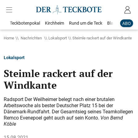
Teckbotenpokal
Kirchheim
Rund um die Teck
Blaulicht
Loka
ABO
Home
Nachrichten
Lokalsport
Steimle rackert auf der Windkante
Lokalsport
Steimle rackert auf der
Windkante
Radsport Der Weilheimer belegt nach einer brutalen
Arbeitswoche als bester Deutscher Platz 15 bei der
Dänemark-Rundfahrt. Der Gesamtsieg seines Teamkollegen
Remco Evenepoel geht auch auf sein Konto.
Von Bernd
Köble
15.08.2021