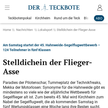
Teckbotenpokal
Kirchheim
Rund um die Teck
Blaulicht
Loka
ABO
Home
Nachrichten
Lokalsport
Stelldichein der Flieger-Asse
Am Samstag startet der 45. Hahnweide-Segelflugwettbewerb –
124 Teilnehmer in fünf Klassen
Stelldichein der Flieger-
Asse
Paradies der Pilotenschar, Tummeplatz der Technikfreaks,
Mekka der Motorlosen: Synonyme für die Hahnweide gibt es
mindestens so viele wie der alljährliche Wettbewerb für
Segelflieger alt ist. Zum bereits 45. Mal wird Kirchheim zum
Nabel der Segelflugwelt, die ab kommenden Samstag in
fünf Wertungsklassen eine Woche lang ihre Besten sucht.