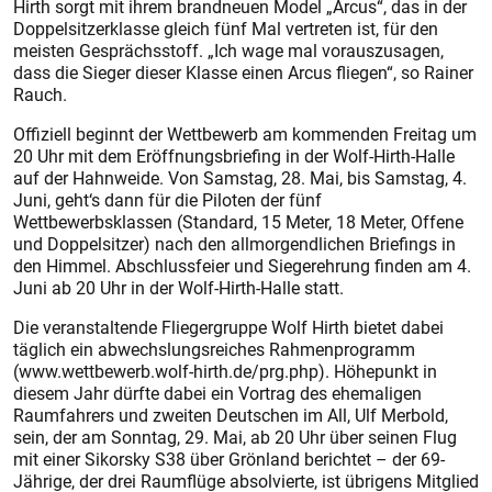
Hirth sorgt mit ihrem brandneuen Model „Arcus“, das in der
Doppelsitzerklasse gleich fünf Mal vertreten ist, für den
meisten Gesprächsstoff. „Ich wage mal vorauszusagen,
dass die Sieger dieser Klasse einen Arcus fliegen“, so Rainer
Rauch.
Offiziell beginnt der Wettbewerb am kommenden Freitag um
20 Uhr mit dem Eröffnungsbriefing in der Wolf-Hirth-Halle
auf der Hahnweide. Von Samstag, 28. Mai, bis Samstag, 4.
Juni, geht‘s dann für die Piloten der fünf
Wettbewerbsklassen (Standard, 15 Meter, 18 Meter, Offene
und Doppelsitzer) nach den allmorgendlichen Briefings in
den Himmel. Abschlussfeier und Siegerehrung finden am 4.
Juni ab 20 Uhr in der Wolf-Hirth-Halle statt.
Die veranstaltende Fliegergruppe Wolf Hirth bietet dabei
täglich ein abwechslungsreiches Rahmenprogramm
(www.wettbewerb.wolf-hirth.de/prg.php). Höhepunkt in
diesem Jahr dürfte dabei ein Vortrag des ehemaligen
Raumfahrers und zweiten Deutschen im All, Ulf Merbold,
sein, der am Sonntag, 29. Mai, ab 20 Uhr über seinen Flug
mit einer Sikorsky S38 über Grönland berichtet – der 69-
Jährige, der drei Raumflüge absolvierte, ist übrigens Mitglied