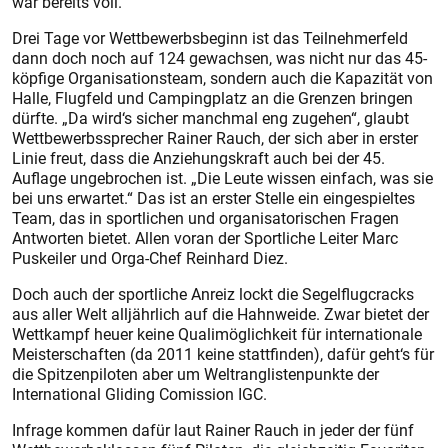
war bereits voll.
Drei Tage vor Wettbewerbsbeginn ist das Teilnehmerfeld
dann doch noch auf 124 gewachsen, was nicht nur das 45-
köpfige Organisationsteam, sondern auch die Kapazität von
Halle, Flugfeld und Campingplatz an die Grenzen bringen
dürfte. „Da wird‘s sicher manchmal eng zugehen“, glaubt
Wettbewerbssprecher Rainer Rauch, der sich aber in erster
Linie freut, dass die Anziehungskraft auch bei der 45.
Auflage ungebrochen ist. „Die Leute wissen einfach, was sie
bei uns erwartet.“ Das ist an erster Stelle ein eingespieltes
Team, das in sportlichen und organisatorischen Fragen
Antworten bietet. Allen voran der Sportliche Leiter Marc
Puskeiler und Orga-Chef Reinhard Diez.
Doch auch der sportliche Anreiz lockt die Segelflugcracks
aus aller Welt alljährlich auf die Hahnweide. Zwar bietet der
Wettkampf heuer keine Qualimöglichkeit für internationale
Meisterschaften (da 2011 keine stattfinden), dafür geht‘s für
die Spitzenpiloten aber um Weltranglistenpunkte der
International Gliding Comission IGC.
Infrage kommen dafür laut Rainer Rauch in jeder der fünf