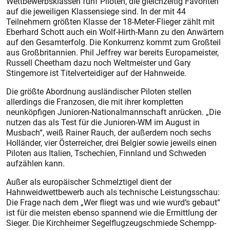
Wettbewerbsklassen fünf Piloten, die gleichzeitig Favoriten
auf die jeweiligen Klassensiege sind. In der mit 44
Teilnehmern größten Klasse der 18-Meter-Flieger zählt mit
Eberhard Schott auch ein Wolf-Hirth-Mann zu den Anwärtern
auf den Gesamterfolg. Die Konkurrenz kommt zum Großteil
aus Großbritannien. Phil Jeffrey war bereits Europameister,
Russell Cheetham dazu noch Weltmeister und Gary
Stingemore ist Titelverteidiger auf der Hahnweide.
Die größte Abordnung ausländischer Piloten stellen
allerdings die Franzosen, die mit ihrer kompletten
neunköpfigen Junioren-Nationalmannschaft anrücken. „Die
nutzen das als Test für die Junioren-WM im August in
Musbach“, weiß Rainer Rauch, der außerdem noch sechs
Holländer, vier Österreicher, drei Belgier sowie jeweils einen
Piloten aus Italien, Tschechien, Finnland und Schweden
aufzählen kann.
Außer als europäischer Schmelztigel dient der
Hahnweidwettbewerb auch als technische Leis­tungsschau:
Die Frage nach dem „Wer fliegt was und wie wurd‘s gebaut“
ist für die meisten ebenso spannend wie die Ermittlung der
Sieger. Die Kirchheimer Segelflugzeugschmiede Schempp-