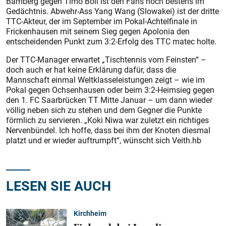
Bamberg gegen Timo Boll ist den Fans noch bestens im
Gedächtnis. Abwehr-Ass Yang Wang (Slowakei) ist der dritte
TTC-Akteur, der im September im Pokal-Achtelfinale in
Frickenhausen mit seinem Sieg gegen Apolonia den
entscheidenden Punkt zum 3:2-Erfolg des TTC matec holte.
Der TTC-Manager erwartet „Tischtennis vom Feinsten“ –
doch auch er hat keine Erklärung dafür, dass die
Mannschaft einmal Weltklasseleistungen zeigt – wie im
Pokal gegen Ochsenhausen oder beim 3:2-Heimsieg gegen
den 1. FC Saarbrücken TT Mitte Januar – um dann wieder
völlig neben sich zu stehen und dem Gegner die Punkte
förmlich zu servieren. „Koki Niwa war zuletzt ein richtiges
Nervenbündel. Ich hoffe, dass bei ihm der Knoten diesmal
platzt und er wieder auftrumpft“, wünscht sich Veith.hb
LESEN SIE AUCH
Kirchheim