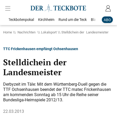
Teckbotenpokal
Kirchheim
Rund um die Teck
Blaulicht
Loka
ABO
Home
Nachrichten
Lokalsport
Stelldichein der Landesmeister
TTC Frickenhausen empfängt Ochsenhausen
Stelldichein der
Landesmeister
Derbyzeit im Täle: Mit dem Württemberg-Duell gegen die
TTF Ochsenhausen beendet der TTC matec Frickenhausen
am kommenden Sonntag ab 15 Uhr die Reihe seiner
Bundesliga-Heimspiele 2012/13.
22.03.2013