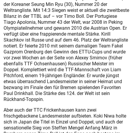
der Koreaner Seung Min Ryu (30), Nummer 20 der
Weltrangliste. Mit 14:3 Siegen weist er aktuell die zweitbeste
Bilanz in der TTBL auf – vor Timo Boll. Der Portugiese
Tiago Apolonia, Nummer 43 der Welt, war 2008 in Peking
Olympiateilnehmer und gewann 2010 die Austrian Open. Er
verfügt über eine frappierende mentale Stärke. Kirill
Skachkov ist Russe und auf dem 46. Platz der Weltrangliste
notiert. Er feierte 2010 mit seinem damaligen Team Fakel
Gazprom Orenburg den Gewinn des ETTU-Cups und wurde
vor zwei Wochen an der Seite von Alexey Smirnov (früher
ebenfalls TTF Ochsenhausen) Russischer Meister im
Doppel. Komplettiert wird die TTF-Mannschaft von Liam
Pitchford, einem 19-jährigen Engländer. Er wurde jüngst
etwas überraschend Landesmeister in seiner Heimat und
bezwang im Finale den für Bremen spielenden Favoriten
Paul Drinkhall. Die Stärke des 124. der Welt ist sein
Rückhand-Topspin.
Aber auch der TTC Frickenhausen kann zwei
frischgebackene Landesmeister aufbieten. Koki Niwa holte
sich in Japan die Titel in Einzel und Doppel, und auch der
sensationelle Sieg von Steffen Mengel Anfang März in