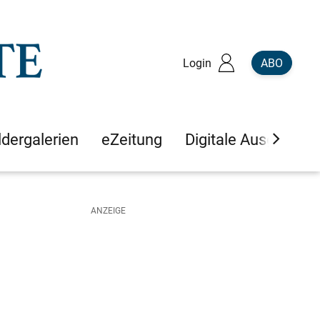
Login
ABO
ldergalerien
eZeitung
Digitale Ausgaben