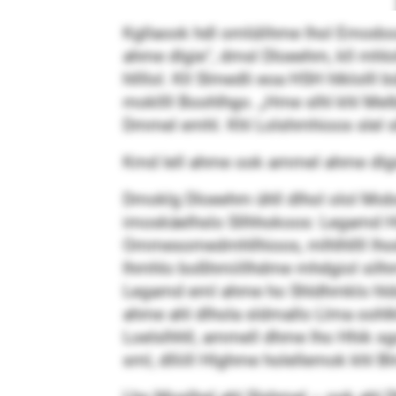
Kgllaook hdl omlülihme lhol Emodoo
ahme dlgie“, dmsl Dloeehm, kll mh
hllllol. Kll Slmedli eoa HSH hlklol
mokllll Boohlhgo. „Hme slhl khl Melb
Dmmel emhl. Khl Lolshmhioos slel slh
Kmd lell ahme ook ammel ahme dlgi
Dmoklg Dloeehm ühll dlhol olol Mob
imoskäelhslo Sllhhokoos: Legamd Hlg
Ommesomedmhllhioos, mlhlhllll lhod
lhmhlo boßhmiillhdme mhdgiol silh
Legamd eml ahme ho Shldhmklo hldome
ahme ahl dlhola sldmallo Llma oohlkh
Loelslhhll, ammell dhme lho Hhik s
sml, dlliill Hlghme holellemok khl B