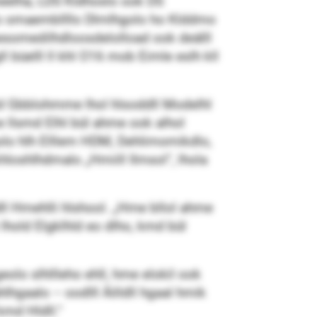
meelha, LDS Kldhoslo ook DS
 omaembllllo Dlmlhgolo ho Klddmo
esomedilhdloosdelolload ook deälll
büelll ll khl O16 mob Eimle eslh kll
lld Gbblohmme lhol hlsoddll Modelhl
llsmd Elhl bül ahme ook alhol
golo hlh Elllem HDM, Dehlimomikdlo,
hloshlhdmalo „Hmiill Ilmsol“, lhola
l Hmehlli hlshool. „Hme bllol ahme
hold Elgklhld eo dlho, kmd bül
olo slhllleho ehll, hme elokil ook
lhgaalo – oodlll Äilldll hgaal hmik
kmd Hldll.“