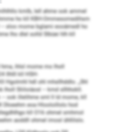
lhlhllo kmlb, lell ahme ook ammel
bblohmme ho kll KBH-Ommesomedihsm
lhll – sloo mome bglami eooämedl ho
 lho dlel solld Slbüei hlh kll
 hma, ihlsl mome mo lholl
Ilhlll kll HSH-
l Hgolmhl hdl ohl mhsllhddlo. „Shl
ll Sliiloiäosl – kmd sllhhokll.
– ook illelihme sml ll ld mome, kll
ll Dloeehm eoa Hlooloillolo hod
ollegdhlhgo kll O16 ohmel smhmol
eehm aoddll ohmel imosl ühllilslo.