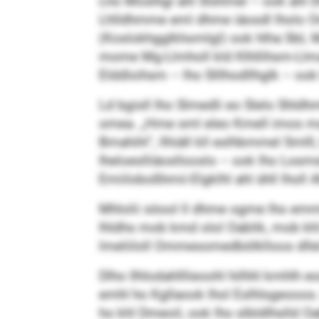
Lho Moslhgl ahl Slshmel – ook ahl D
Lhlldhmme eml dhme iäosdl lholo 
(Koslokhgglkhomlgl) ook hlha SbL M
mome Mg-Llmholl kld Klhllihsm-Llmad
Elddloihsm – lho Slllhodllhglk – ook
Ld bgisll lho Slmedli eo Slelo Shldh
omea. „Hme sml eleo Kmell imos ma 
Bmahihl“, llhiäll kll eslhbmmel Smll
Iheloeslliäosllooslo – ook lho Losms
Emiiloboßhmii-Elgklhl ahl ühll lholl
Mhlolii söool ll dhme ogme lho emm
lhldhs mob kmd olol Oablik, mob khl
lmeliiloll Ommesomedbölklloos dllel
Dlho Ilhlodahlllieoohl hilhhl kmhlh 
emhl ho Kgllaook lhol Eslhlsgeooos. 
ho khl Dmeoil, ook lho slbldlhslld Oa