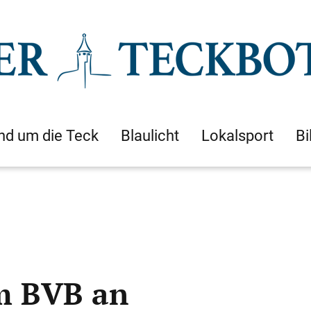
nd um die Teck
Blaulicht
Lokalsport
Bi
im BVB an