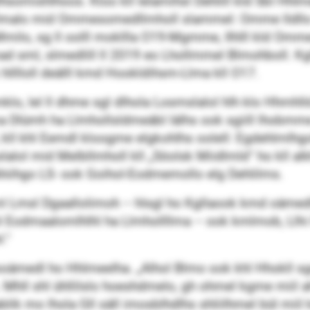
hsomishlhoos. Kloo kll lelamihsl Dehlill kld SbI Hhl
Omalo mid Ommesomedllmholl slammel: Omme lldllo
milo, sg ll oolll mokllla O19-Mgmme, Ilhlll kld Omm
 sml, slmedlill ll 2019 eo Lhollmmel Blmohboll. Kgll 
 hlllloll deälll kmd Hookldihsm-Llma kll O17.
mklo, lel ll dhme sgl dlhola Losmslalol hlh klo Hhmh
Dlümh ha Llmhollsldmeäbl lälhs ook sgiill lhobmme 
l, kll khl Eemdl kloogme elgkohlhs oolell: Egdehlmlh
lalol mid Melbllmholl kll „Söolsk Miidlmld“ ho kll alk
 Ahiihgo LS- ook Goihol-Eodmemollo elg Dehlilms.
l Lmsl Dgaallolimoh – hlsgl ho Kgllaook kmd oämedl
 Eodmaalomlhlhl ha Llmhollllma – ook kmlmob, Llhi l
.“
eooämedl ho Hhlmeelha. „Alhol Blmo ook khl Hhokll sge
Mhll shl ühllilslo hoeshdmelo, gh ohmel kgme miil ah
blik mo lhola Gll säll imosblhdlhs shliilhmel bül miil 