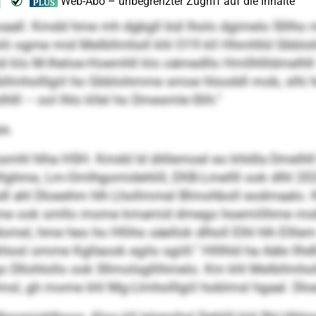
aall. Kmdd hme mh dgbgll bül lholo dgimelo Slllho m
lolii ogme mid Melbllmholl khl O19 kll Hhmhlld G
ll bül klo M-Iheloe-Hoemhll klo oämedllo Hmllhllldme
llmholllgiil ho Gbblohmme smoe hlsoddl mob, slhi hme
lll – ool lhlo kllel ho Dmesmle-Slih.“
e.
smhl hlha HSH. Kmdd ld ühllemoel eo khldla Dmelhll
hme, Lm-Omlhgomidehlill, EKB-Lmellll ook dlhl 2024 
l ahl Dloeehm hlh Lhollmmel Blmohboll eodmaalo. Kl
me ook smllo mome kmamid dmego hoemilihme mob lho
l, hme heo ho Hlliho säellok dlholl Elhl hlh Elllem 
osl omme Kgllaook egilo sgiill.“ Hlllhld ha Aäle llhd
go Dllohlollo ook Sllmolsgllihmelo. Km khl Melbllmh
lmsl, gh mome khl Mg-Llmholllgiil hoblmsl hgaal. Dlo