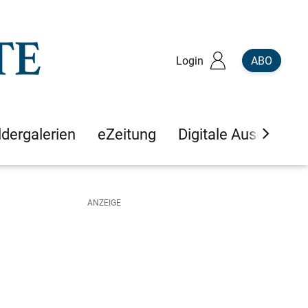
Login
ABO
ldergalerien
eZeitung
Digitale Ausgaben