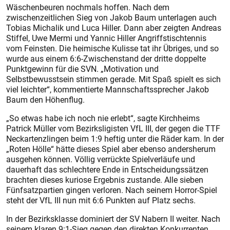
Wäschenbeuren nochmals hoffen. Nach dem
zwischenzeitlichen Sieg von Jakob Baum unterlagen auch
Tobias Michalik und Luca Hiller. Dann aber zeigten Andreas
Stiffel, Uwe Mermi und Yannic Hiller Angriffstischtennis
vom Feinsten. Die heimische Kulisse tat ihr Übriges, und so
wurde aus einem 6:6-Zwischenstand der dritte doppelte
Punktgewinn für die SVN. „Motivation und
Selbstbewusstsein stimmen gerade. Mit Spaß spielt es sich
viel leichter“, kommentierte Mannschaftssprecher Jakob
Baum den Höhenflug.
„So etwas habe ich noch nie erlebt“, sagte Kirchheims
Patrick Müller vom Bezirksligisten VfL III, der gegen die TTF
Neckartenzlingen beim 1:9 heftig unter die Räder kam. In der
„Roten Hölle“ hätte dieses Spiel aber ebenso andersherum
ausgehen können. Völlig verrückte Spielverläufe und
dauerhaft das schlechtere Ende in Entscheidungssätzen
brachten dieses kuriose Ergebnis zustande. Alle sieben
Fünfsatzpartien gingen verloren. Nach seinem Horror-Spiel
steht der VfL III nun mit 6:6 Punkten auf Platz sechs.
In der Bezirksklasse dominiert der SV Nabern II weiter. Nach
seinem klaren 9:1-Sieg gegen den direkten Konkurrenten