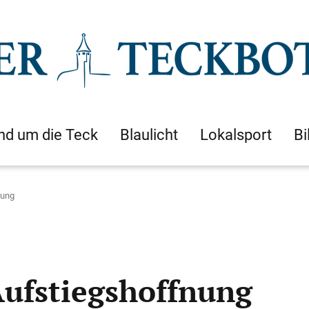
nd um die Teck
Blaulicht
Lokalsport
Bi
nung
ufstiegshoffnung