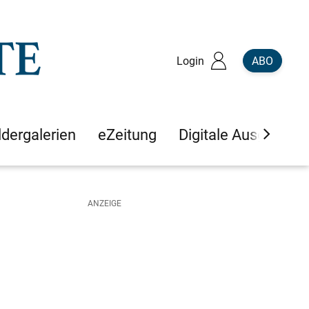
Login
ABO
ldergalerien
eZeitung
Digitale Ausgaben