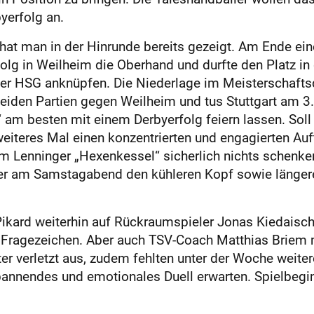
yerfolg an.
hat man in der Hinrunde bereits gezeigt. Am Ende ei
lg in Weilheim die Oberhand und durfte den Platz in 
 der HSG anknüpfen. Die Niederlage im Meisterschaft
 beiden Partien gegen Weilheim und tus Stuttgart am 3
“ am besten mit einem Derbyerfolg feiern lassen. Sol
iteres Mal einen konzentrierten und engagierten Auftr
im Lenninger „Hexenkessel“ sicherlich nichts schenke
wer am Samstagabend den kühleren Kopf sowie länger
ikard weiterhin auf Rückraumspieler Jonas Kiedaisch
n Fragezeichen. Aber auch TSV-Coach Matthias Brie
ter verletzt aus, zudem fehlten unter der Woche weiter
pannendes und emotionales Duell erwarten. Spielbegi