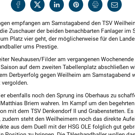
ngen empfangen am Samstagabend den TSV Weilheim 
r die Zuschauer der beiden benachbarten Fanlager im 
 Platz vier geht, der möglicherweise für den Landes
andballer ums Prestige.
eiter Neuhausen/Filder am vergangenen Wochenende i
e Saison auf dem zweiten Tabellenplatz abschließen wi
inem Derbyerfolg gegen Weilheim am Samstagabend wil
 vergolden.
vier ebenfalls noch den Sprung ins Oberhaus zu schaf
atthias Briem wahren. Im Kampf um den begehrten T
on mit dem TSV Denkendorf II und Grabenstetten. Es g
, zudem steht den Weilheimern noch das direkte Aufe
kte aus dem Duell mit der HSG OLE folglich gut gebr
n Position zu bringen. Die Täleshandballer wollen da