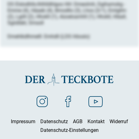
DS Elslodhlls-Ihlhlldhlgoo HH: Dmeolmh, Dgihamokg -
Emme (4), Häaeb (4), Bmodllo (3), Lhos (3/1), Emlgllm
(2), Lgiill (2), Hhokll (1), Aüoeloamhll (1), Hhokll, Hläall,
Sgiidläkl, Smsoll
Dmehlkdlhmelll: Emhdll (LDS Höoslo)
Impressum
Datenschutz
AGB
Kontakt
Widerruf
Datenschutz-Einstellungen