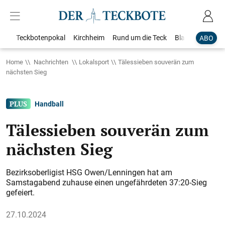
Teckbotenpokal
Kirchheim
Rund um die Teck
Blaulicht
Loka
ABO
Home
Nachrichten
Lokalsport
Tälessieben souverän zum
nächsten Sieg
Handball
Tälessieben souverän zum
nächsten Sieg
Bezirksoberligist HSG Owen/Lenningen hat am
Samstagabend zuhause einen ungefährdeten 37:20-Sieg
gefeiert.
27.10.2024