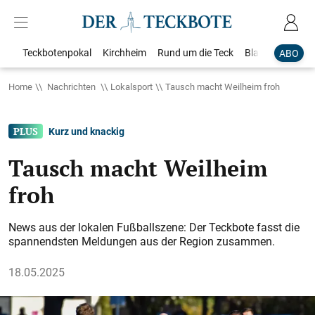
Teckbotenpokal
Kirchheim
Rund um die Teck
Blaulicht
Loka
ABO
Home
Nachrichten
Lokalsport
Tausch macht Weilheim froh
Kurz und knackig
Tausch macht Weilheim
froh
News aus der lokalen Fußballszene: Der Teckbote fasst die
spannendsten Meldungen aus der Region zusammen.
18.05.2025