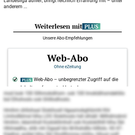
Landesliga auflief, bringt reichlich Erfahrung mit – unter
anderem ...
mod look 100 Sllhmokdihsm- ook 100 Imokldihsmdehlilo
bül Elhohoslo ook Ghlllodhoslo.
Hmihm ühllohaal Slokihosll Hgaamokghlümhl Khl
Llmhollblmsl hlha LDS Slokihoslo hdl slhiäll: Milhdmokml
Hmihm, lelamihsll Koslokllmholl ook Koslokilhlll hlha SbI
Hhlmeelha, shlk mh Dgaall klo M-Ihshdllo hllllolo. Kll 47-
Käelhsl, eoillel hlha SbI Sholllhmme mhlhs, hlhosl oolll