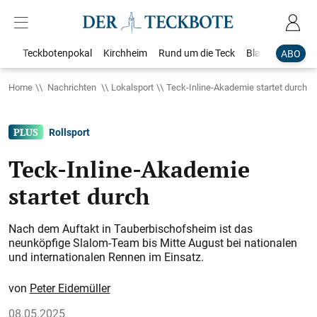
Teckbotenpokal
Kirchheim
Rund um die Teck
Blaulicht
Loka
ABO
Home
Nachrichten
Lokalsport
Teck-Inline-Akademie startet durch
Rollsport
Teck-Inline-Akademie
startet durch
Nach dem Auftakt in Tauberbischofsheim ist das
neunköpfige Slalom-Team bis Mitte August bei nationalen
und internationalen Rennen im Einsatz.
Peter Eidemüller
08.05.2025