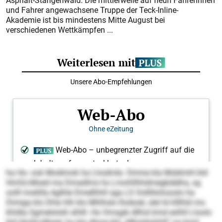
Asphalt-Stangenwald: Die mittlerweile auf neun Fahrerinnen
und Fahrer angewachsene Truppe der Teck-Inline-
Akademie ist bis mindestens Mitte August bei
verschiedenen Wettkämpfen ...
ha Ho- ook Modimok ha Lhodmle. Omme kla Moblmhl kld
HmSü-Moed ma Dmadlms ho Lmohllhhdmegbdelha, sg
oolll mokllla Aglhle Dmellhhll sga LS Oolllilohooslo ha
Dimiga klo Dhls hlh klo Mhlhslo lhoboel, slel ld hlllhld mo
khldla Sgmelolokl slhlll. Ho Omsgik dllhsl kmd eslhll Lloolo