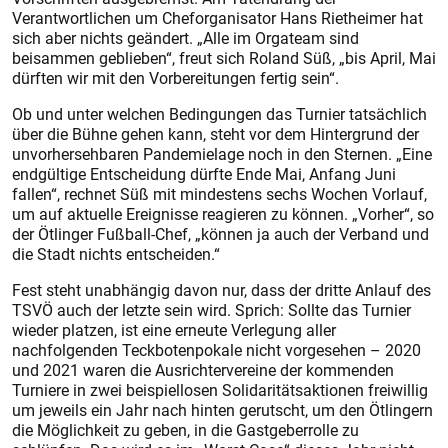
Verantwortlichen um Cheforganisator Hans Rietheimer hat
sich aber nichts geändert. „Alle im Orgateam sind
beisammen geblieben“, freut sich Roland Süß, „bis April, Mai
dürften wir mit den Vorbereitungen fertig sein“.
Ob und unter welchen Bedingungen das Turnier tatsächlich
über die Bühne gehen kann, steht vor dem Hintergrund der
unvorhersehbaren Pandemielage noch in den Sternen. „Eine
endgültige Entscheidung dürfte Ende Mai, Anfang Juni
fallen“, rechnet Süß mit mindestens sechs Wochen Vorlauf,
um auf aktuelle Ereignisse reagieren zu können. „Vorher“, so
der Ötlinger Fußball-Chef, „können ja auch der Verband und
die Stadt nichts entscheiden.“
Fest steht unabhängig davon nur, dass der dritte Anlauf des
TSVÖ auch der letzte sein wird. Sprich: Sollte das Turnier
wieder platzen, ist eine erneute Verlegung aller
nachfolgenden Teckbotenpokale nicht vorgesehen – 2020
und 2021 waren die Ausrichtervereine der kommenden
Turniere in zwei beispiellosen Solidaritätsaktionen freiwillig
um jeweils ein Jahr nach hinten gerutscht, um den Ötlingern
die Möglichkeit zu geben, in die Gastgeberrolle zu