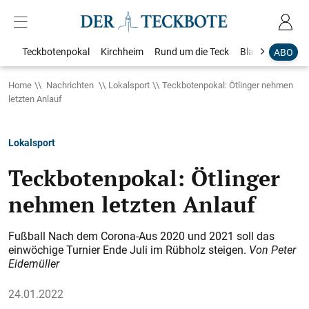
Teckbotenpokal
Kirchheim
Rund um die Teck
Blaulicht
Loka
ABO
Home
Nachrichten
Lokalsport
Teckbotenpokal: Ötlinger nehmen
letzten Anlauf
Lokalsport
Teckbotenpokal: Ötlinger
nehmen letzten Anlauf
Fußball Nach dem Corona-Aus 2020 und 2021 soll das
einwöchige Turnier Ende Juli im Rübholz steigen.
Von Peter
Eidemüller
24.01.2022