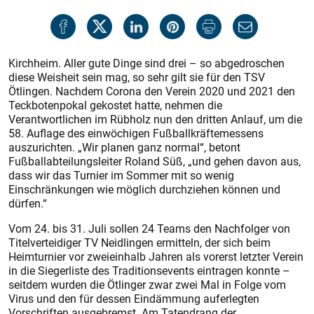
Kirchheim. Aller gute Dinge sind drei – so abgedroschen
diese Weisheit sein mag, so sehr gilt sie für den TSV
Ötlingen. Nachdem Corona den Verein 2020 und 2021 den
Teckbotenpokal gekostet hatte, nehmen die
Verantwortlichen im Rübholz nun den dritten Anlauf, um die
58. Auflage des einwöchigen Fußballkräftemessens
auszurichten. „Wir planen ganz normal“, betont
Fußballabteilungsleiter Roland Süß, „und gehen davon aus,
dass wir das Turnier im Sommer mit so wenig
Einschränkungen wie möglich durchziehen können und
dürfen.“
Vom 24. bis 31. Juli sollen 24 Teams den Nachfolger von
Titelverteidiger TV Neidlingen ermitteln, der sich beim
Heimturnier vor zweieinhalb Jahren als vorerst letzter Verein
in die Siegerliste des Traditionsevents eintragen konnte –
seitdem wurden die Ötlinger zwar zwei Mal in Folge vom
Virus und den für dessen Eindämmung auferlegten
Vorschriften ausgebremst. Am Tatendrang der