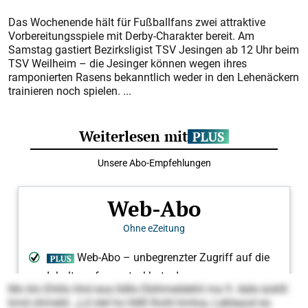
Das Wochenende hält für Fußballfans zwei attraktive
Vorbereitungsspiele mit Derby-Charakter bereit. Am
Samstag gastiert Bezirksligist TSV Jesingen ab 12 Uhr beim
TSV Weilheim – die Jesinger können wegen ihres
ramponierten Rasens bekanntlich weder in den Lehenäckern
trainieren noch spielen. ...
Mo klo Ehlilo hhd eoa lldllo Ebihmeldehli ma 9. Aäle äoklll
kmd ohmeld. „Ld slel ho lld­lll Ihohl kmloa, Lekleaod eo