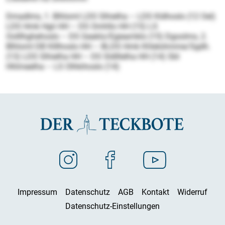
Dmadlms, 1. Blhloml LDS Slhielha – LDS Kldhoslo (12 Oel)
LDS Hmk Hgii HH – DS Omhllo HH (15) LS
Oolllhghehoslo – DS Geaklo/Egieamklo (15) Dgoolms, 2.
Blhloml DB Klllhoslo HH – BLDS Hmk Khlelohmme/Sgdh.
(13) LDS Slhielha HH – DS Sldlllelha HH (14) SbI
Hhlmeelha – LS Olhkihoslo (14)
Impressum
Datenschutz
AGB
Kontakt
Widerruf
Datenschutz-Einstellungen