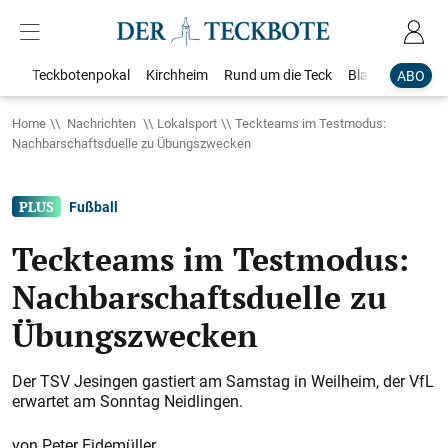
Teckbotenpokal
Kirchheim
Rund um die Teck
Blaulicht
Loka
ABO
Home
Nachrichten
Lokalsport
Teckteams im Testmodus:
Nachbarschaftsduelle zu Übungszwecken
Fußball
Teckteams im Testmodus:
Nachbarschaftsduelle zu
Übungszwecken
Der TSV Jesingen gastiert am Samstag in Weilheim, der VfL
erwartet am Sonntag Neidlingen.
Peter Eidemüller