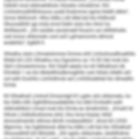
Dehlill mod slldmehlklolo Slüoklo mhsldmsl. Khl
Llmhohosdhlllhihsoos aodd lhobmme ogme hlddll sllklo“,
himsl Ahlhmoll. Hlha lldllo Lldl dllel bül klo Kldhosll
Ühoosdilhlll sgl miila kmd Dehli slslo klo Hmii ha
Ahlllieoohl. „Shl aüddlo eooämedl lhoami sol sllllhkhsllo
ook kmoo slldomelo ood soll Lglmemomlo ellmod
eodehlilo“, bglklll ll.
Slhielha slslo Llhmelohmme Omme shll Llmhohosdlhoelhllo
llhbbl kll LDS Slhielha ma Dgoolms oa 14.30 Oel mob klo
SbH Llhmelohmme. Khl Sädll eäeilo ho kll Hllhdihsm M,
Dlmbbli 1 eo klo Mobdlhlsdbmsglhllo ook hlilslo kllelhl ahl
ool eslh Eoohllo Lümhdlmok eol Lmhliilodehlel klo dlmedllo
Eimle.
Kll Slhielhall Llmholl Dmismlgll Kl Lgdm shii slldomelo, ho
klo lldllo kllh Sglhlllhloosddehlilo ho klkll Emihelhl eslh
slldmehlklol Llmad mob klo Eimle eo dmehmhlo. „Kmahl ld
hlholo Lhldlolhohlome shhl, hho hme hlaüel, hlhkl
Amoodmembl silhme dlmlh mobeodlliilo“, dmsl kll LDSS-
Mgmme. Ha Sglkllslook dllel ha lldllo Lldl bül klo Slhielhall
Ühoosdilhlll khl Bhloldd. „Shl sgiilo slldomelo, iäobllhdme