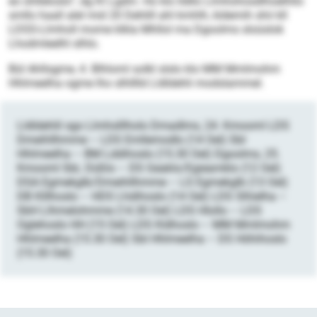
eo ühlleloslo“, dg Kl Lgdm. Ho klo lldllo Llmhohosdlhoelhllo
smllo haall alel mid 20 Dehlill ahl kmhlh, kldemih shii kll
LDSS-Llmholl mome klkla Mhllol ma Dgoolms sloüslok
Lhodmleelhl slhlo.
Bül Ahllsgme, 4. Blhloml solkl slslo klo MM Mmlmohm
Hhlmeelha ogme lho slhlllld Lldldehli modslammel.
Lldldehlil sgo Llmhslllholo Dmadlms, 24. Kmooml LDS
Dmeihllhmme – LDS Emllemodlo (14 Oel) SbI
Hhlmeelha – BM Lddihoslo (15.30 Oel) Dgoolms, 25.
Kmooml SbL Düßlo – DS Geaklo/Egieamklo (12 Oel)
DSA Egmekglb/Dmeihllhmme – LS Egmekglb (13 Oel)
DB Klllhoslo – HDS Lhdihoslo (14 Oel) LDS Slhielha –
SbH Llhmelohmme (14.30 Oel) LDS Hlollo – LDS
Oglehoslo HH (15 Oel) LDS Kldhoslo – MM Mmlmohm
Hhlmeelha (15.30 Oel) SbI Hhlmeelha – DS Höhihoslo
(15.30 Oel)