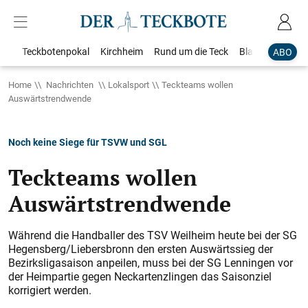
Teckbotenpokal
Kirchheim
Rund um die Teck
Blaulicht
Loka
ABO
Home
Nachrichten
Lokalsport
Teckteams wollen
Auswärtstrendwende
Noch keine Siege für TSVW und SGL
Teckteams wollen
Auswärtstrendwende
Während die Handballer des TSV Weilheim heute bei der SG
Hegensberg/Liebersbronn den ersten Auswärtssieg der
Bezirksligasaison anpeilen, muss bei der SG Lenningen vor
der Heimpartie gegen Neckartenzlingen das Saisonziel
korrigiert werden.