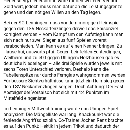
Hegensberg/Lie­bersbronn wäre für den weiteren Verlauf
Gold wert, jedoch muss man dafür an die Leistungsgrenze
gehen und den nötigen Willen an den Tag legen.
Bei der SG Lenningen muss vor dem morgigen Heimspiel
gegen den TSV Neckartenzlingen derweil das Saisonziel
korrigiert werden – vom Kampf um den Aufstieg kann man
sich nach nur zwei Siegen aus fünf Spielen vorerst
verabschieden. Man kann es auf einen Nenner bringen: Zu
Hause hui, auswärts pfui. Gegen Leinfelden-Echterdingen,
Weilheim und zuletzt gegen Uhingen/Holzhausen gab es
deutliche Niederlagen – alle drei Spiele wurden jeweils mit
sechs Toren Unterschied verloren. Deshalb kann die
Tabellenspitze nur durchs Fernglas wahrgenommen werden.
Für bessere Sichtverhältnisse kann jetzt ein Heimsieg gegen
den TSV Neckartenzlingen sorgen. Doch Achtung: Der Fast-
Absteiger der Vorsaison hat sich mit 4:4 Punkten im
Mittelfeld eingenistet.
Im Lenninger Mittwochtraining wurde das Uhingen-Spiel
analysiert. Die Mängelliste war lang. Knackpunkt war die
fehlende Angriffsdisziplin. Co-Trainer Jochen Renz brachte
es auf den Punkt: Hektik in jedem Trikot und dadurch der