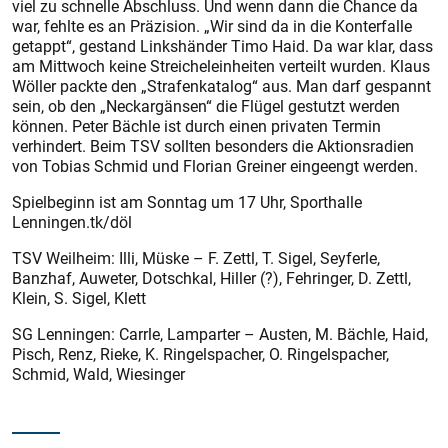
viel zu schnelle Abschluss. Und wenn dann die Chance da
war, fehlte es an Präzision. „Wir sind da in die Konterfalle
getappt“, gestand Linkshänder Timo Haid. Da war klar, dass
am Mittwoch keine Streicheleinheiten verteilt wurden. Klaus
Wöller packte den „Strafenkatalog“ aus. Man darf gespannt
sein, ob den „Neckargänsen“ die Flügel gestutzt werden
können. Peter Bächle ist durch einen privaten Termin
verhindert. Beim TSV sollten besonders die Aktionsradien
von Tobias Schmid und Florian Greiner eingeengt werden.
Spielbeginn ist am Sonntag um 17 Uhr, Sporthalle
Lenningen.tk/döl
TSV Weilheim: Illi, Müske – F. Zettl, T. Sigel, Seyferle,
Banzhaf, Auweter, Dotschkal, Hiller (?), Fehringer, D. Zettl,
Klein, S. Sigel, Klett
SG Lenningen: Carrle, Lamparter – Austen, M. Bächle, Haid,
Pisch, Renz, Rieke, K. Ringelspacher, O. Ringelspacher,
Schmid, Wald, Wiesinger