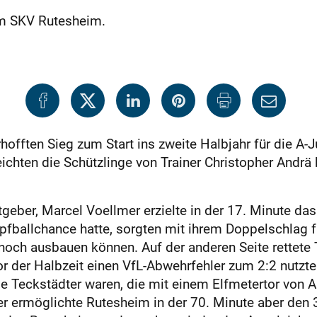
im SKV Rutesheim.
offten Sieg zum Start ins zweite Halbjahr für die A-
eichten die Schützlinge von Trainer Christopher Andrä
eber, Marcel Voell­mer erzielte in der 17. Minute das
opfballchance hatte, sorgten mit ihrem Doppelschlag f
noch ausbauen können. Auf der anderen Seite rettete T
r der Halbzeit einen VfL-Abwehrfehler zum 2:2 nutzte
 Teckstädter waren, die mit einem Elfmetertor von An
r ermöglichte Rutesheim in der 70. Minute aber den 3