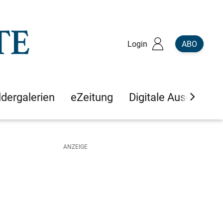
Login
ABO
ldergalerien
eZeitung
Digitale Ausgaben