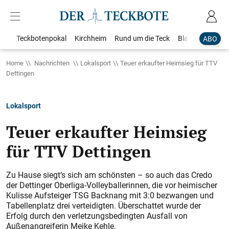
Teckbotenpokal
Kirchheim
Rund um die Teck
Blaulicht
Loka
ABO
Home
Nachrichten
Lokalsport
Teuer erkaufter Heimsieg für TTV
Dettingen
Lokalsport
Teuer erkaufter Heimsieg
für TTV Dettingen
Zu Hause siegt‘s sich am schönsten – so auch das Credo
der Dettinger Oberliga-Volleyballerinnen, die vor heimischer
Kulisse Aufsteiger TSG Backnang mit 3:0 bezwangen und
Tabellenplatz drei verteidigten. Überschattet wurde der
Erfolg durch den verletzungsbedingten Ausfall von
Außenangreiferin Meike Kehle.