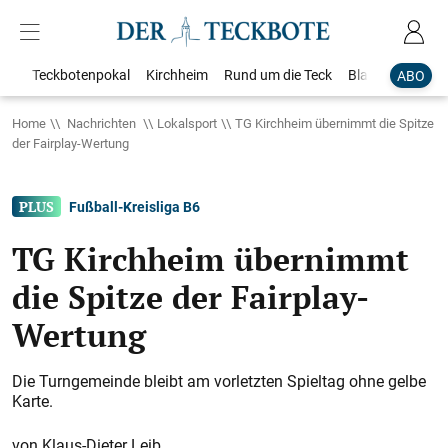
Teckbotenpokal
Kirchheim
Rund um die Teck
Blaulicht
Loka
ABO
Home
Nachrichten
Lokalsport
TG Kirchheim übernimmt die Spitze
der Fairplay-Wertung
Fußball-Kreisliga B6
TG Kirchheim übernimmt
die Spitze der Fairplay-
Wertung
Die Turngemeinde bleibt am vorletzten Spieltag ohne gelbe
Karte.
Klaus-Dieter Leib