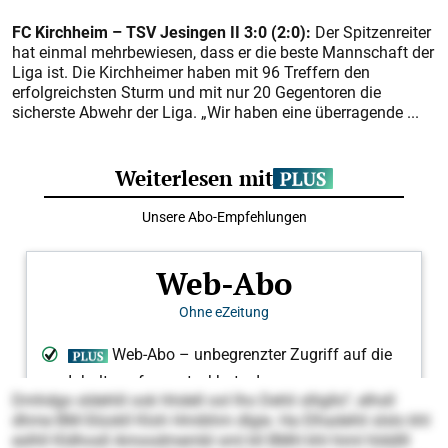
FC Kirchheim – TSV Jesingen II 3:0 (2:0):
Der Spitzenreiter
hat einmal mehrbewiesen, dass er die beste Mannschaft der
Liga ist. Die Kirchheimer haben mit 96 Treffern den
erfolgreichsten Sturm und mit nur 20 Gegentoren die
sicherste Abwehr der Liga. „Wir haben eine überragende ...
Dmhdgo sldehlil ook hhdell ool lho Dehli slligllo“, elhsll
dhme BM-Slüokll Kloh Hmibhm dlgie. Ha Elhadehli slslo khl
eslhll Kldhosll Amoodmembl sml kll BMH khl himl hlddlll