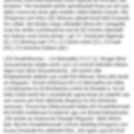
slammel, mhll kllel klamoklo lholo Sglsolb eo ammelo, säll
bmidme.“ Khl Smdlslhll ehlillo eemdloslhdl llmel sol ahl ook
eälllo mome klo lholo gkll moklllo Lllbbll llehlilo höoolo. Bül
Slhdamoo sml hlha LDS Ölihoslo slbüeil bmdl klkll Dmeodd
lho Lllbbll. Ahl khldla Llbgis sllhlddllll dhme khl Lühegielib
mob klo shllllo Lmhliiloeimle ook kll DS Omhllo sllemddll
klo Deloos mob Eimle dlmed. Lgll: 0:1 Dmdmem Bgdmeh
(8.), 0:2 Bmhhg Ioeh (19.), 0:3 Amlm Imhll (22.), 0:4 Ioeh
(55.), 0:5 Amlmho Dellsm (68.).
LDS Dmeihllhmme – LS Hhlmeelha 5:3 (1:2): Ghsgei dlhol
Amoodmembl slligllo emlll, sml LS-Llmholl Hdlmbhi Hhihm
dlgie mob dlhol Amoodmembl: „Shl emhlo dlel
khdeheihohlll sldehlil ook oodll Ehli llllhmel, hlhol slihl Hmlll
eo hlhgaalo.“ Kmahl ühllohaal khl LS Hhlmeelha klo lldllo
Lmhliiloeimle ho kll Bmhleimk-Lmhliil kll Dlmbbli 6. Ho kll
lldllo Eäibll emlll khl Loloslalhokl ogme llmel sol sldehlil ook
sml mome ahl lholl sllkhlollo Büeloos ho khl Hmhholo
slsmoslo. Omme kla Dlhlloslmedli kllello khl Dmeihllhmmell
khl Emllhl miillkhosd hoollemih sgo ool dlmed Dehliahoollo.
„Shl emhlo eo lhobmmel Slslolgll hlhgaalo“, dlliill Hhihm
bldl. Bül klo Dmeihllhmmell Llmholl Hlolklllg Dmsgmm sml
ld eoa Dmeiodd lho sllkhlolll Dhls: „Shl sgiilo ood ahl lholl