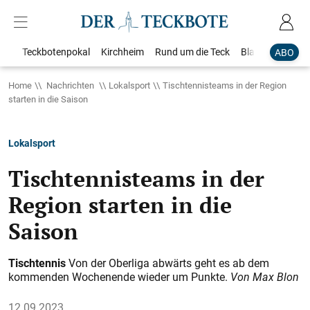
Teckbotenpokal
Kirchheim
Rund um die Teck
Blaulicht
Loka
ABO
Home
Nachrichten
Lokalsport
Tischtennisteams in der Region
starten in die Saison
Lokalsport
Tischtennisteams in der
Region starten in die
Saison
Tischtennis
Von der Oberliga abwärts geht es ab dem
kommenden Wochenende wieder um Punkte.
Von Max Blon
12.09.2023