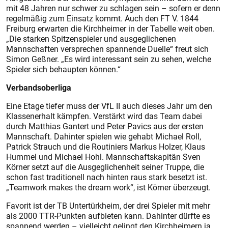
mit 48 Jahren nur schwer zu schlagen sein – sofern er denn
regelmäßig zum Einsatz kommt. Auch den FT V. 1844
Freiburg erwarten die Kirchheimer in der Tabelle weit oben.
„Die starken Spitzenspieler und ausgeglichenen
Mannschaften versprechen spannende Duelle“ freut sich
Simon Geßner. „Es wird interessant sein zu sehen, welche
Spieler sich behaupten können.“
Verbandsoberliga
Eine Etage tiefer muss der VfL II auch dieses Jahr um den
Klassenerhalt kämpfen. Verstärkt wird das Team dabei
durch Matthias Gantert und Peter Pavics aus der ersten
Mannschaft. Dahinter spielen wie gehabt Michael Roll,
Patrick Strauch und die Routiniers Markus Holzer, Klaus
Hummel und Michael Hohl. Mannschaftskapitän Sven
Körner setzt auf die Ausgeglichenheit seiner Truppe, die
schon fast traditionell nach hinten raus stark besetzt ist.
„Teamwork makes the dream work“, ist Körner überzeugt.
Favorit ist der TB Untertürkheim, der drei Spieler mit mehr
als 2000 TTR-Punkten aufbieten kann. Dahinter dürfte es
spannend werden – vielleicht gelingt den Kirchheimern ja