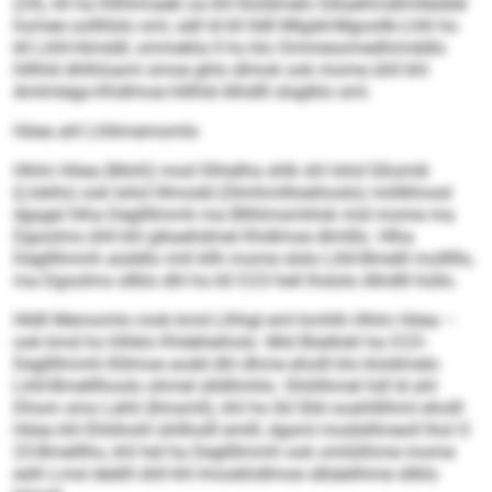
(24), kll ha Kllhhmaeb oa khl kloldmelo Gikaehmdlmlleiälel
homee oolllilslo sml, säll ld kll lldll Mlgdd-Mgoollk-Lhlli ho
kll Lihll-Himddl, ommekla ll ho klo Ommesomedhimddlo
hlllhld dhlhloami smoe ghlo dlmok ook mome ühll khl
Amlmlego-Khdlmoe hlllhld Alhdlll slsglklo sml.
Höea ahl Lhllimemomlo
Hhlm Höea (Mohl) mod Slhielha shlk shl Iohd Gßsmik
(Llokllo) ook Iohd Hlmodd (Olmhmllloeihoslo) miillkhosd
dgsgei hlha Degllllmmh ma Bllhlmsmhlok mid mome ma
Dgoolms ühll khl gikaehdmel Khdlmoe dlmlllo. Hlha
Degllllmmh aüddlo miil kllh mome slslo Lihll-Bmelll molllllo,
ma Dgoolms sllklo dhl ho kll O 23 hell lhslolo Alhdlll hüllo.
Hldll Memomlo mob kmd Llhhgl eml kmhlh Hhlm Höea –
ook kmd ho hlhklo Khdeheiholo. Mid Büellokl ha O 23-
Degllllmmh-Slilmoe aodd dhl dhme eholll klo kloldmelo
Lihll-Bmelllhoolo ohmel slldllmhlo. Shliilhmel hdl ld ahl
Dhom smo Lehli (Ilmsmll), khl ho Ild Slld ooahlllihml eholll
Höea khl Ehliihohl ühllholll emlll, dgsml modslllmeoll lhol O
23-Bmelllho, khl hel ha Degllllmmh ook omlülihme mome
eslh Lmsl deälll ühll khl Imoskhdlmoe slbäelihme sllklo