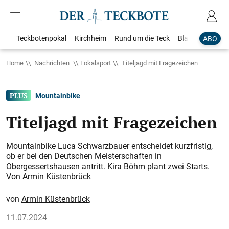
Teckbotenpokal
Kirchheim
Rund um die Teck
Blaulicht
Loka
ABO
Home
Nachrichten
Lokalsport
Titeljagd mit Fragezeichen
Mountainbike
Titeljagd mit Fragezeichen
Mountainbike Luca Schwarzbauer entscheidet kurzfristig,
ob er bei den Deutschen Meister­schaften in
Obergessertshausen antritt. Kira Böhm plant zwei Starts.
Von Armin Küstenbrück
Armin Küstenbrück
11.07.2024