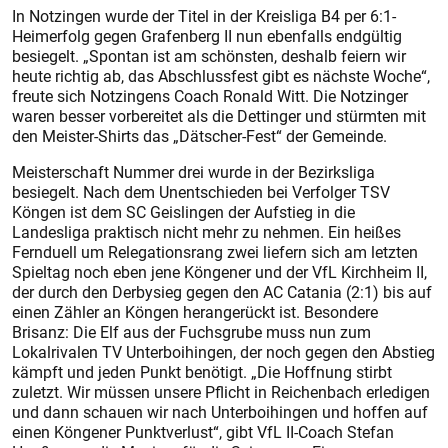
In Notzingen wurde der Titel in der Kreisliga B4 per 6:1-
Heimerfolg gegen Grafenberg II nun ebenfalls endgültig
besiegelt. „Spontan ist am schönsten, deshalb feiern wir
heute richtig ab, das Abschlussfest gibt es nächste Woche“,
freute sich Notzingens Coach Ronald Witt. Die Notzinger
waren besser vorbereitet als die Dettinger und stürmten mit
den Meister-Shirts das „Dätscher-Fest“ der Gemeinde.
Meisterschaft Nummer drei wurde in der Bezirksliga
besiegelt. Nach dem Unentschieden bei Verfolger TSV
Köngen ist dem SC Geislingen der Aufstieg in die
Landesliga praktisch nicht mehr zu nehmen. Ein heißes
Fernduell um Relegationsrang zwei liefern sich am letzten
Spieltag noch eben jene Köngener und der VfL Kirchheim II,
der durch den Derbysieg gegen den AC Catania (2:1) bis auf
einen Zähler an Köngen herangerückt ist. Besondere
Brisanz: Die Elf aus der Fuchsgrube muss nun zum
Lokalrivalen TV Unterboihingen, der noch gegen den Abstieg
kämpft und jeden Punkt benötigt. „Die Hoffnung stirbt
zuletzt. Wir müssen unsere Pflicht in Reichenbach erledigen
und dann schauen wir nach Unterboihingen und hoffen auf
einen Köngener Punktverlust“, gibt VfL II-Coach Stefan