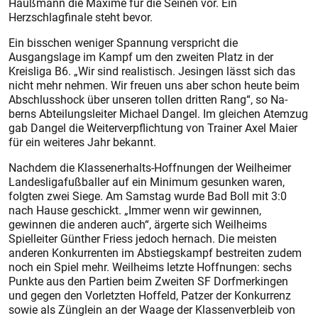
Haußmann die Maxime für die Seinen vor. Ein
Herzschlagfinale steht bevor.
Ein bisschen weniger Spannung verspricht die
Ausgangslage im Kampf um den zweiten Platz in der
Kreisliga B6. „Wir sind realistisch. Jesingen lässt sich das
nicht mehr nehmen. Wir freuen uns aber schon heute beim
Abschlusshock über unseren tollen dritten Rang“, so Na­
berns Abteilungsleiter Michael Dangel. Im gleichen Atemzug
gab Dangel die Weiterverpflichtung von Trainer Axel Maier
für ein weiteres Jahr bekannt.
Nachdem die Klassenerhalts-Hoffnungen der Weilheimer
Landesligafußballer auf ein Minimum gesunken waren,
folgten zwei Siege. Am Samstag wurde Bad Boll mit 3:0
nach Hause geschickt. „Immer wenn wir gewinnen,
gewinnen die anderen auch“, ärgerte sich Weilheims
Spielleiter Günther Friess jedoch hernach. Die meisten
anderen Konkurrenten im Abstiegskampf bestreiten zudem
noch ein Spiel mehr. Weilheims letzte Hoffnungen: sechs
Punkte aus den Partien beim Zweiten SF Dorfmerkingen
und gegen den Vorletzten Hoffeld, Patzer der Konkurrenz
sowie als Zünglein an der Waage der Klassenverbleib von