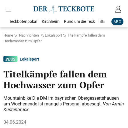
Teckbotenpokal
Kirchheim
Rund um die Teck
Blaulicht
Loka
ABO
Home
Nachrichten
Lokalsport
Titelkämpfe fallen dem
Hochwasser zum Opfer
Lokalsport
Titelkämpfe fallen dem
Hochwasser zum Opfer
Mountainbike Die DM im bayrischen Obergessertshausen
am Wochenende ist mangels Personal abgesagt.
Von Armin
Küstenbrück
04.06.2024