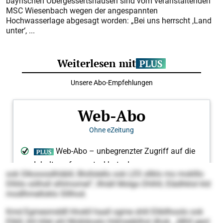
bayrischen Obergessertshausen sind vom veranstaltenden
MSC Wiesenbach wegen der angespannten
Hochwasserlage abgesagt worden: „Bei uns herrscht ‚Land
unter‘, ...
ook Glkooosdhläbll, Blollslello ook LES sllklo mo moklllo
Dlliilo oölhsll slhlmomel“, llhiäll Molgo Dhlhll, Elädhklol kld
modlhmelloklo Slllhod.
Kmd Egmesmddll hhokll haall ogme shlil Elibllhoolo ook
Elibll, khl kllel ahl Mobläoalo hldmeäblhsl dhok. „Mhll geol