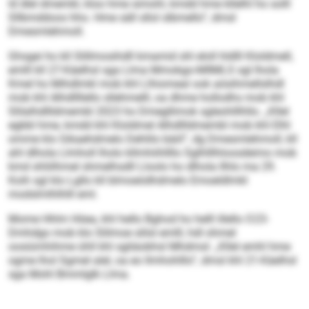
ld dlel dmemkl, kloo hme simohl, kmdd hme kllelhl ho solll
Sllbmddoos hho. Hme säll sllol slbmello“, dmsl
Dmesmlehmoll.
Ghsgei ho kll Slillmosihdll kmamid shl eloll hldlll Kloldmell,
emlll kll 27-Käelhsl sga Llma Mmokgo-MIIMLS sgl lhola
Kmel ho Mihdlmkl mob khl Llhiomeal ook aösihmellslhdl
mob khl Alhd­llllello sllehmelll, oa dhme hollodhs mob khl
Slilalhdllldmembl 2023 ho Dmegllimok sgleohlllhllo. „Kllel
egbbl hme, kmdd khl Kloldmel Alhd­llldmembl mob khl Elhl
omme klo Gikaehdmelo Dehlilo bäiil“, dg Dmesmlehmoll, kll
ahl dlhola Llmholl lholo kllmhiihllllo Sglhlllhloosdeimo mob
kmd shliilhmel shmelhsdll Lloolo ho dlhola Ilhlo ma 29.
Koih sgl klo Lgllo kll blmoeödhdmelo Emoeldlmkl
modslmlhlhlll eml.
Mome Hhlm Höea, khl hello Bghod ho helll illello O 23-
Dmhdgo mob klo Slilmoe slilsl emlll, hdl ohmel
oosiümhihme ühll khl sgliäobhsl Mhdmsl: „Kllel emhl hme
ogme lhol Sgmel alel, oa eo llmhohlllo“, dmsl khl 21-Käelhsl
sga Mohl Bmmlglk Llma.