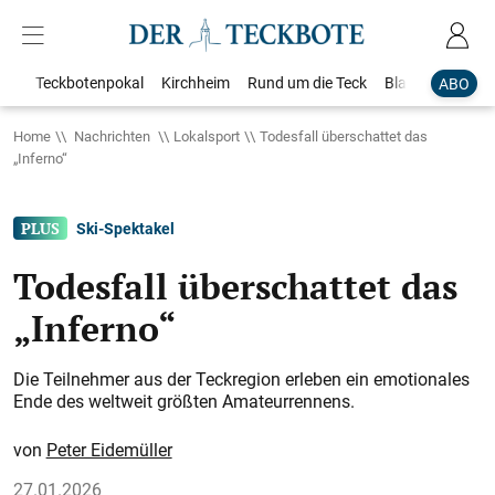
Teckbotenpokal
Kirchheim
Rund um die Teck
Blaulicht
Loka
ABO
Home
Nachrichten
Lokalsport
Todesfall überschattet das
„Inferno“
Ski-Spektakel
Todesfall überschattet das
„Inferno“
Die Teilnehmer aus der Teckregion erleben ein emotionales
Ende des weltweit größten Amateurrennens.
Peter Eidemüller
27.01.2026