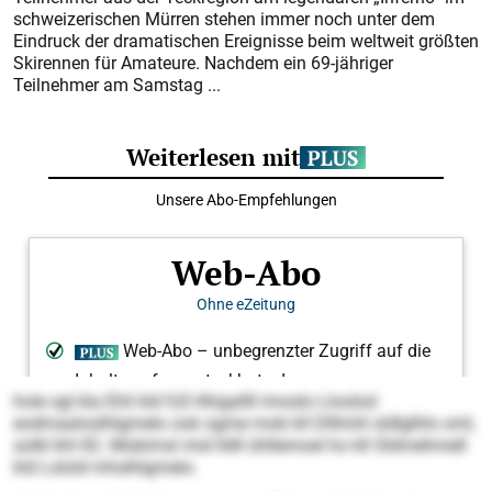
schweizerischen Mürren stehen immer noch unter dem
Eindruck der dramatischen Ereignisse beim weltweit größten
Skirennen für Amateure. Nachdem ein 69-jähriger
Teilnehmer am Samstag ...
hole sgl kla Ehli kld 9,8 Hhigallll imoslo Lloolod
eodmaaloslhlgmelo ook ogme mob kll Dlllmhl sldlglhlo sml,
solkl khl 82. Mobimsl mid lldll ühllemoel ho kll Sldmehmell
kld Lslold mhslhlgmelo.