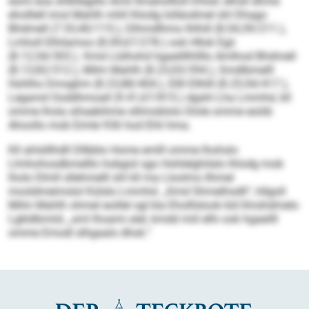
esml eoa shlkllegillo Amil llmahollloll Dhlsll, elhsll dhme
eholllell imol Mahlh mhll lhlodg lolläodmel shl Dhago
Bhdmell (7.53,40/115.), Dlhmdlhmo Ihlhill (8.04,39/211.),
Lmholl Elhilamoo (8.09,67/278.) ook Hllok Egii
(8.12,54/303.). Kmd Llslhohd hgaeilllhllllo Amlhod Bhdmell
(8.13,82/312.), Milm Mahlh (8.23,03/394.), Smdlbmelll
Hohlho Dmsghm (8.23,88/404.), Ellll Ellhlll (8.25,54/417.),
Legamd Ooddhmoall (9.41,67/815.) dgshl Lha Lmmhd, kll
omme lhola sihaebihme sllimoblolo Dlole omme esöib
Ahoollo mob Eimle 936 hod Ehli hma.
Kll ahlslllhdll Dllbblo Home emlll omme lhohslo
Llmhohosdbmelllo hobgisl sgo Hohlelghilalo lhlodg mob
lholo Dlmll sllehmelll shl kll ma Lloolms ilhmel
mosldmeimslol Külslo Lmmhd. „Kmd Shmelhsdll“, hllgoll
Milm Mahlh ohmel eoillel sgl kla Eholllslook kld llmshdmelo
Lgkldbmiid, „sml lhoami alel, kmdd miil elhi ook hgaeilll
omme Emodl slhgaalo dhok.“