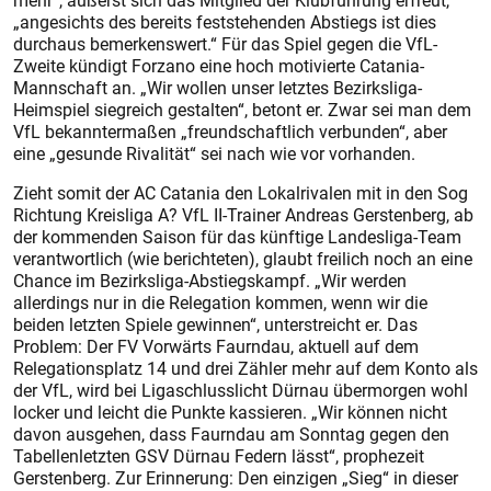
mehr“, äußerst sich das Mitglied der Klubführung erfreut,
„angesichts des bereits feststehenden Abstiegs ist dies
durchaus bemerkenswert.“ Für das Spiel gegen die VfL-
Zweite kündigt Forzano eine hoch motivierte Catania-
Mannschaft an. „Wir wollen unser letztes Bezirksliga-
Heimspiel siegreich gestalten“, betont er. Zwar sei man dem
VfL bekanntermaßen „freundschaftlich verbunden“, aber
eine „gesunde Rivalität“ sei nach wie vor vorhanden.
Zieht somit der AC Catania den Lokalrivalen mit in den Sog
Richtung Kreisliga A? VfL II-Trainer Andreas Gerstenberg, ab
der kommenden Saison für das künftige Landesliga-Team
verantwortlich (wie berichteten), glaubt freilich noch an eine
Chance im Bezirksliga-Abstiegskampf. „Wir werden
allerdings nur in die Relegation kommen, wenn wir die
beiden letzten Spiele gewinnen“, unterstreicht er. Das
Problem: Der FV Vorwärts Faurndau, aktuell auf dem
Relegationsplatz 14 und drei Zähler mehr auf dem Konto als
der VfL, wird bei Ligaschlusslicht Dürnau übermorgen wohl
locker und leicht die Punkte kassieren. „Wir können nicht
davon ausgehen, dass Faurndau am Sonntag gegen den
Tabellenletzten GSV Dürnau Federn lässt“, prophezeit
Gerstenberg. Zur Erinnerung: Den einzigen „Sieg“ in dieser