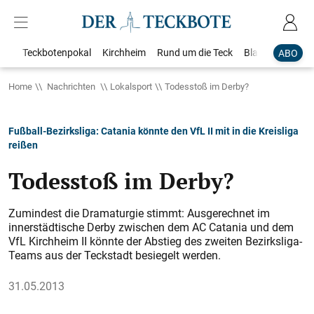
Teckbotenpokal
Kirchheim
Rund um die Teck
Blaulicht
Loka
ABO
Home
Nachrichten
Lokalsport
Todesstoß im Derby?
Fußball-Bezirksliga: Catania könnte den VfL II mit in die Kreisliga
reißen
Todesstoß im Derby?
Zumindest die Dramaturgie stimmt: Ausgerechnet im
innerstädtische Derby zwischen dem AC Catania und dem
VfL Kirchheim II könnte der Abstieg des zweiten Bezirksliga-
Teams aus der Teckstadt besiegelt werden.
31.05.2013