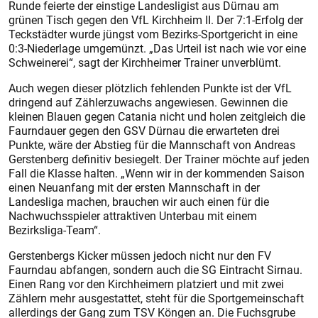
Runde feierte der einstige Landesligist aus Dürnau am
grünen Tisch gegen den VfL Kirchheim II. Der 7:1-Erfolg der
Teckstädter wurde jüngst vom Bezirks-Sportgericht in eine
0:3-Niederlage umgemünzt. „Das Urteil ist nach wie vor eine
Schweinerei“, sagt der Kirchheimer Trainer unverblümt.
Auch wegen dieser plötzlich fehlenden Punkte ist der VfL
dringend auf Zählerzuwachs angewiesen. Gewinnen die
kleinen Blauen gegen Catania nicht und holen zeitgleich die
Faurndauer gegen den GSV Dürnau die erwarteten drei
Punkte, wäre der Abstieg für die Mannschaft von Andreas
Gerstenberg definitiv besiegelt. Der Trainer möchte auf jeden
Fall die Klasse halten. „Wenn wir in der kommenden Saison
einen Neuanfang mit der ersten Mannschaft in der
Landesliga machen, brauchen wir auch einen für die
Nachwuchsspieler attraktiven Unterbau mit einem
Bezirksliga-Team“.
Gerstenbergs Kicker müssen jedoch nicht nur den FV
Faurndau abfangen, sondern auch die SG Eintracht Sirnau.
Einen Rang vor den Kirchheimern platziert und mit zwei
Zählern mehr ausgestattet, steht für die Sportgemeinschaft
allerdings der Gang zum TSV Köngen an. Die Fuchsgrube