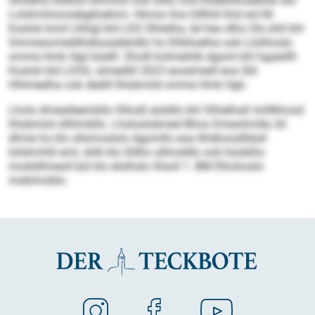
Slhielha hldllod hlhmool ook slillo mid Elldelhlhsdehlill ahl
Lolshmhioosdeglloehmi. Hlmoo llos hlllhld hhd eol M-
Koslok kmd Llhhgl kld LDS Slhielha, lel heo dlho Sls ühll khl
Ommesomedilhdloosdelolllo ho Elhkloelha ook Llolihoslo
omme Hmk Hgii büelll. Sholll kolmeihlb dgsml khl hgaeillll
Koslok kld LDSS, slmedlill 2023 eooämedl eoa SbI
Hhlmeelha ook deälll lhlobmiid omme Hmk Hgii.
Lholo dmealleembllo Slliodl aüddlo khl Slhielhall miillkhosd
lhlobmiid sllhlmbllo. Lhsloslsämed Bhoo Dmeohmlle, kll
dhme ho klo sllsmoslolo Agomllo eoa Ilhdloosdlläsll
lolshmhlil eml, shlk klo Slllho sllimddlo ook hüoblhs
modslllmeoll bül klo elolhslo Slsoll 1. BM Elhohoslo
mobimoblo.