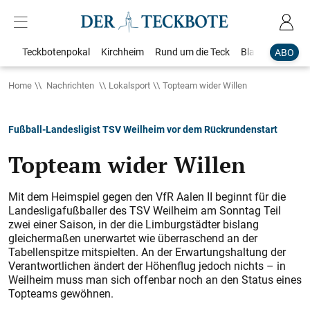
Teckbotenpokal
Kirchheim
Rund um die Teck
Blaulicht
Loka
ABO
Home
Nachrichten
Lokalsport
Topteam wider Willen
Fußball-Landesligist TSV Weilheim vor dem Rückrundenstart
Topteam wider Willen
Mit dem Heimspiel gegen den VfR Aalen II beginnt für die
Landesligafußballer des TSV Weilheim am Sonntag Teil
zwei einer Saison, in der die Limburgstädter bislang
gleichermaßen unerwartet wie überraschend an der
Tabellenspitze mitspielten. An der Erwartungshaltung der
Verantwortlichen ändert der Höhenflug jedoch nichts – in
Weilheim muss man sich offenbar noch an den Status eines
Topteams gewöhnen.