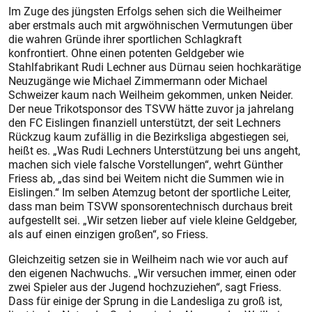
Im Zuge des jüngsten Erfolgs sehen sich die Weilheimer
aber erstmals auch mit argwöhnischen Vermutungen über
die wahren Gründe ihrer sportlichen Schlagkraft
konfrontiert. Ohne einen potenten Geldgeber wie
Stahlfabrikant Rudi Lechner aus Dürnau seien hochkarätige
Neuzugänge wie Michael Zimmermann oder Michael
Schweizer kaum nach Weilheim gekommen, unken Neider.
Der neue Trikotsponsor des TSVW hätte zuvor ja jahrelang
den FC Eislingen finanziell unterstützt, der seit Lechners
Rückzug kaum zufällig in die Bezirksliga abgestiegen sei,
heißt es. „Was Rudi Lechners Unterstützung bei uns angeht,
machen sich viele falsche Vorstellungen“, wehrt Günther
Friess ab, „das sind bei Weitem nicht die Summen wie in
Eislingen.“ Im selben Atemzug betont der sportliche Leiter,
dass man beim TSVW sponsorentechnisch durchaus breit
aufgestellt sei. „Wir setzen lieber auf viele kleine Geldgeber,
als auf einen einzigen großen“, so Friess.
Gleichzeitig setzen sie in Weilheim nach wie vor auch auf
den eigenen Nachwuchs. „Wir versuchen immer, einen oder
zwei Spieler aus der Jugend hochzuziehen“, sagt Friess.
Dass für einige der Sprung in die Landesliga zu groß ist,