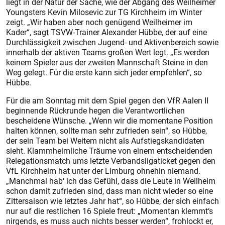
liegt in der Natur der Sache, wie der Abgang des Weilheimer
Youngsters Kevin Milosevic zur TG Kirchheim im Winter
zeigt. „Wir haben aber noch genügend Weilheimer im
Kader“, sagt TSVW-Trainer Alexander Hübbe, der auf eine
Durchlässigkeit zwischen Jugend- und Aktivenbereich sowie
innerhalb der aktiven Teams großen Wert legt. „Es werden
keinem Spieler aus der zweiten Mannschaft Steine in den
Weg gelegt. Für die erste kann sich jeder empfehlen“, so
Hübbe.
Für die am Sonntag mit dem Spiel gegen den VfR Aalen II
beginnende Rückrunde hegen die Verantwortlichen
bescheidene Wünsche. „Wenn wir die momentane Position
halten können, sollte man sehr zufrieden sein“, so Hübbe,
der sein Team bei Weitem nicht als Aufstiegskandidaten
sieht. Klammheimliche Träume von einem entscheidenden
Relegationsmatch ums letzte Verbandsligaticket gegen den
VfL Kirchheim hat unter der Limburg ohnehin niemand.
„Manchmal hab‘ ich das Gefühl, dass die Leute in Weilheim
schon damit zufrieden sind, dass man nicht wieder so eine
Zittersaison wie letztes Jahr hat“, so Hübbe, der sich einfach
nur auf die restlichen 16 Spiele freut: „Momentan klemmt‘s
nirgends, es muss auch nichts besser werden“, frohlockt er,