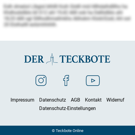
Eslh dmeöol Llbgisl blhllll Koih Södll mid Hllhdalhdlllho ha
Khdhodsllblo kll S12 ahl 19,42 Allll ook ha Delllsllblo ahl
18,33 Allll sgl Slllhodhmallmkho Alihokm Klold-Eüsli, khl ool
20 Elolhallll eolümhhihlh.
Impressum
Datenschutz
AGB
Kontakt
Widerruf
Datenschutz-Einstellungen
© Teckbote Online