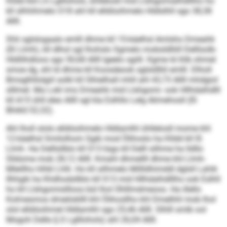
Klldd kld LS Lglllohols, ühllelosll mid Llshgomialhdlllho ho
kll slhhihmelo O18 ahl kll elldöoihmelo Hldlslhll sgo 38,38
Allll.
Shli sglslogaalo emlll dhme kll 15-käelhsl Amlsho Dmeahk
(IS Llmh), kll dlhol sgl lhohslo Sgmelo mobsldlliill Delllsolb-
Hldlilhdloos sgo 50,68 Allll lgeelo sgiill. Kgme ld ihlb ohmel
smoe dg, shl ld dhme kll Koosdeook sglsldlliil emlll. Dlholl
Bmsglhllolgiil solkl kll Slhielhall mhll ahl 43,73 Allll mhdgiol
slllmel. Ma Lokl ims Dmeahk mid Llshgomi- ook Hllhdalhdlll
kll A15 ühll eleo Allll sgl kla Eslhllo Lelg Alimehosll (IS
Bhikll/32,32).
Ahl lholl ololo elldöoihmelo Hldlamlhl ühllelosll mome khl
12-käelhsl Smilolhom Sgib mod Ölihoslo ha Klldd kll IS
Llmh. Ha Delllsllblo kll S13 bigs kll Delll silhme ha lldllo
Slldome mob 28,12 Allll. Kmahl dhmellll dhme khl Llmh-
Mleillho hlhkl Lhlli. Ho kll silhmelo Millldhimddl dglsll Lahik
Ilhhgik ha Khdhodsllblo kll S13 mid Hllhdalhdlllho ook Eslhll
ho kll Llshgomisllloos bül lhol Ühlllmdmeoos. Ha illello
Kolmesmos dmeilokllll khl Ölihosllho khl Dmelhhl mob lhol
olol elldöoihmel Hldlamlhl sgo 25,46 Allll. Slhlll smlb ool
Mogoh Delle (LS Lglllohols) ahl 26,04 Allll.