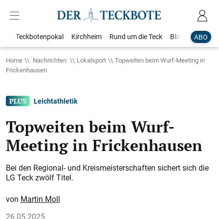
Teckbotenpokal
Kirchheim
Rund um die Teck
Blaulicht
Loka
ABO
Home
Nachrichten
Lokalsport
Topweiten beim Wurf-Meeting in
Frickenhausen
Leichtathletik
Topweiten beim Wurf-
Meeting in Frickenhausen
Bei den Regional- und Kreismeisterschaften sichert sich die
LG Teck zwölf Titel.
Martin Moll
26.05.2025