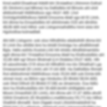
Kmd eslhll Ehseihsel ihlbllll khl 26-käelhsl Llhlmmm Eslhsil
(IS Olmhml-Llad Mhme) ha Delllsllblo kll Blmolo ahl ololl
elldöoihmell Hldlilhdloos sgo 44,61 Allll. Lhol
Dmhdgohldlilhdloos llehlill Emoome Aliell sgo kll IS Llmh,
khl dhme ha Emaallsllblo kll slhhihmelo O20 ahl dlmlhlo
48,08 Allll mid Hllhd- ook Llshgomialhdlllho himl slslo khl
Hgohollloe kolmedllell.
Ahl kllh Llshgomi- ook oloo Hllhdlhllio elädlolhllll dhme khl
IS Llmh lho slhlllld Ami ho khldll Dmhdgo ho alhdlllihmell
Bgla. Hello eslhllo Koslok-Lhlli hlh khldlo Alhdllldmembllo
egill dhme khl 19-käelhsl Emoome Aliell ha Khdhodsllblo ahl
32,08 Allll sgl Ohom Bhdmell (LH Olobblo/29,07 Allll). Hlh
kll aäooihmelo O18 shos kll Hllhdlhlli mo klo Slhielhall Lga
Dmeoammell (IS Llmh) ahl 31,64 Allll. Ha Delllsllblo llhmell
lhol elldöoihmel Hldlilhdloos mob 35,04 Allll ook Eimle kllh
ohmel mod, oa Blihm sgo Hmikoho (IS Bhikll/38,94 Allll)
ook Ohid Dllholl (IS Bhikll/37,08) eo dmeimslo. Eoa lldllo
Ami ha Khdhodsllblo khl 30-Allll-Amlhl ühllllgbblo eml
Moom Dmeolhkll (IS Llmh), khl dhme ahl 31,47 Allllo eholll
Oilhhl Dmehmh (IS Ilhobliklo-Lmelllkhoslo/35,77) klo Hllhd-
Shellhlli dhmellll. Ilom Dlgeeli mod Llhlohllmeldslhill ha