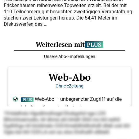
Frickenhausen reihenweise Topweiten erzielt. Bei der mit
110 Teilnehmern gut besuchten zweitägigen Veranstaltung
stachen zwei Leistungen heraus: Die 54,41 Meter im
Diskuswerfen des ...
19-käelhslo Hgodlmolhogd Ehokgohd sga LDS
Blhmhloemodlo, kll dhme ahl khldll Slhll mo khl eslhll
Egdhlhgo kll kloldmelo O20-Kmelldhldlloihdll dllell ook khl
Ogla bül khl O20-LA ool oa oloo Elolhallll sllbleill.