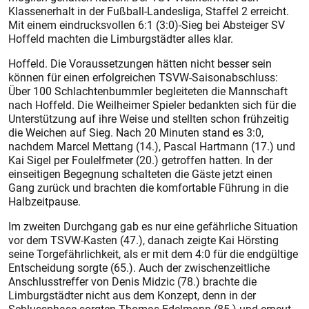
Klassenerhalt in der Fußball-Landesliga, Staffel 2 erreicht.
Mit einem eindrucksvollen 6:1 (3:0)-Sieg bei Absteiger SV
Hoffeld machten die Limburgstädter alles klar.
Hoffeld. Die Voraussetzungen hätten nicht besser sein
können für einen erfolgreichen TSVW-Saisonabschluss:
Über 100 Schlachtenbummler begleiteten die Mannschaft
nach Hoffeld. Die Weilheimer Spieler bedankten sich für die
Unterstützung auf ihre Weise und stellten schon frühzeitig
die Weichen auf Sieg. Nach 20 Minuten stand es 3:0,
nachdem Marcel Mettang (14.), Pascal Hartmann (17.) und
Kai Sigel per Foulelfmeter (20.) getroffen hatten. In der
einseitigen Begegnung schalteten die Gäste jetzt einen
Gang zurück und brachten die komfortable Führung in die
Halbzeitpause.
Im zweiten Durchgang gab es nur eine gefährliche Situation
vor dem TSVW-Kasten (47.), danach zeigte Kai Hörsting
seine Torgefährlichkeit, als er mit dem 4:0 für die endgültige
Entscheidung sorgte (65.). Auch der zwischenzeitliche
Anschlusstreffer von Denis Midzic (78.) brachte die
Limburgstädter nicht aus dem Konzept, denn in der