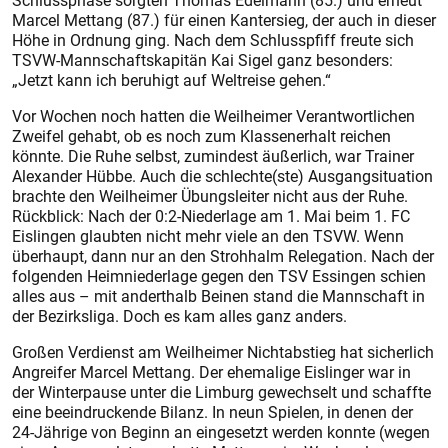
Schlussphase sorgten Thomas Edelmann (85.) und erneut
Marcel Mettang (87.) für einen Kantersieg, der auch in dieser
Höhe in Ordnung ging. Nach dem Schlusspfiff freute sich
TSVW-Mannschaftskapitän Kai Sigel ganz besonders:
„Jetzt kann ich beruhigt auf Weltreise gehen.“
Vor Wochen noch hatten die Weilheimer Verantwortlichen
Zweifel gehabt, ob es noch zum Klassenerhalt reichen
könnte. Die Ruhe selbst, zumindest äußerlich, war Trainer
Ale­­­xander Hübbe. Auch die schlechte(ste) Ausgangsituation
brachte den Weilheimer Übungsleiter nicht aus der Ruhe.
Rückblick: Nach der 0:2-Niederlage am 1. Mai beim 1. FC
Eislingen glaubten nicht mehr viele an den TSVW. Wenn
überhaupt, dann nur an den Strohhalm Relegation. Nach der
folgenden Heimniederlage gegen den TSV Essingen schien
alles aus – mit anderthalb Beinen stand die Mannschaft in
der Bezirksliga. Doch es kam alles ganz anders.
Großen Verdienst am Weilheimer Nichtabstieg hat sicherlich
Angreifer Marcel Mettang. Der ehemalige Eislinger war in
der Winterpause unter die Limburg gewechselt und schaffte
eine beeindruckende Bilanz. In neun Spielen, in denen der
24-Jährige von Beginn an eingesetzt werden konnte (wegen