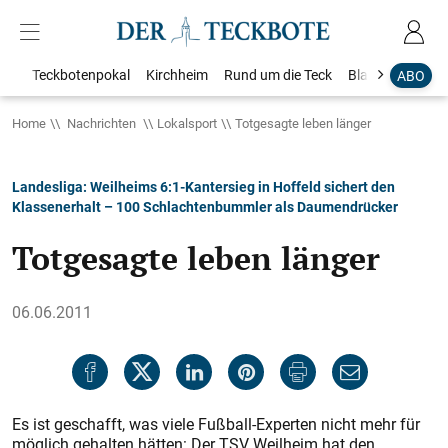
Teckbotenpokal
Kirchheim
Rund um die Teck
Blaulicht
Loka
ABO
Home
Nachrichten
Lokalsport
Totgesagte leben länger
Landesliga: Weilheims 6:1-Kantersieg in Hoffeld sichert den
Klassenerhalt – 100 Schlachtenbummler als Daumendrücker
Totgesagte leben länger
06.06.2011
Es ist geschafft, was viele Fußball-Experten nicht mehr für
möglich gehalten hätten: Der TSV Weilheim hat den