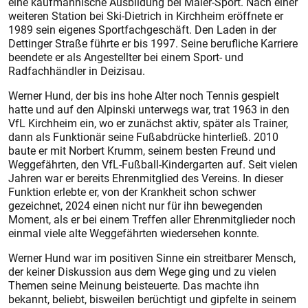
eine kaufmännische Ausbildung bei Maier-Sport. Nach einer
weiteren Station bei Ski-Dietrich in Kirchheim eröffnete er
1989 sein eigenes Sportfachgeschäft. Den Laden in der
Dettinger Straße führte er bis 1997. Seine berufliche Karriere
beendete er als Angestellter bei einem Sport- und
Radfachhändler in Deizisau.
Werner Hund, der bis ins hohe Alter noch Tennis gespielt
hatte und auf den Alpinski unterwegs war, trat 1963 in den
VfL Kirchheim ein, wo er zunächst aktiv, später als Trainer,
dann als Funktionär seine Fußabdrücke hinterließ. 2010
baute er mit Norbert Krumm, seinem besten Freund und
Weggefährten, den VfL-Fußball-Kindergarten auf. Seit vielen
Jahren war er bereits Ehrenmitglied des Vereins. In dieser
Funktion erlebte er, von der Krankheit schon schwer
gezeichnet, 2024 einen nicht nur für ihn bewegenden
Moment, als er bei einem Treffen aller Ehrenmitglieder noch
einmal viele alte Weggefährten wiedersehen konnte.
Werner Hund war im positiven Sinne ein streitbarer Mensch,
der keiner Diskussion aus dem Wege ging und zu vielen
Themen seine Meinung beisteuerte. Das machte ihn
bekannt, beliebt, bisweilen berüchtigt und gipfelte in seinem