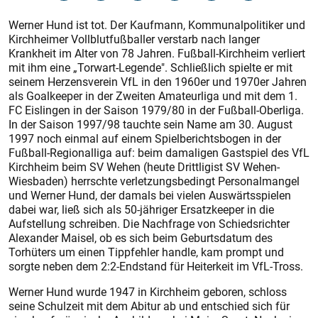
Werner Hund ist tot. Der Kaufmann, Kommunalpolitiker und
Kirchheimer Vollblutfußballer verstarb nach langer
Krankheit im Alter von 78 Jahren. Fußball-Kirchheim verliert
mit ihm eine „Torwart-Legende". Schließlich spielte er mit
seinem Herzensverein VfL in den 1960er und 1970er Jahren
als Goalkeeper in der Zweiten Amateurliga und mit dem 1.
FC Eislingen in der Saison 1979/80 in der Fußball-Oberliga.
In der Saison 1997/98 tauchte sein Name am 30. August
1997 noch einmal auf einem Spielberichtsbogen in der
Fußball-Regionalliga auf: beim damaligen Gastspiel des VfL
Kirchheim beim SV Wehen (heute Drittligist SV Wehen-
Wiesbaden) herrschte verletzungsbedingt Personalmangel
und Werner Hund, der damals bei vielen Auswärtsspielen
dabei war, ließ sich als 50-jähriger Ersatzkeeper in die
Aufstellung schreiben. Die Nachfrage von Schiedsrichter
Alexander Maisel, ob es sich beim Geburtsdatum des
Torhüters um einen Tippfehler handle, kam prompt und
sorgte neben dem 2:2-Endstand für Heiterkeit im VfL-Tross.
Werner Hund wurde 1947 in Kirchheim geboren, schloss
seine Schulzeit mit dem Abitur ab und entschied sich für