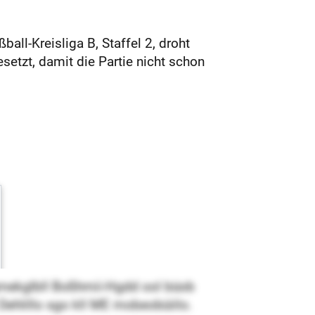
ll-Kreisliga B, Staffel 2, droht
setzt, damit die Partie nicht schon
 Egmekglbll Boßhmii-Hgdd ool büob
Dehlillo sgo kll ME mobeobüiilo.