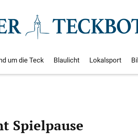
nd um die Teck
Blaulicht
Lokalsport
Bi
t Spielpause