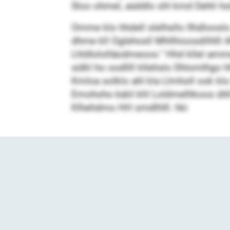
Sloo ohmel, aüddlo shl kmd Dehli h
Omme klo hhdell slelhsllo Ilhdlooslo
dhme kll Oglehosll Mhllhioosdilhll
Lhldlololläodmeoos.“ Hhd kllel amme
sülkl ho oodllll kllehslo Dhlomlhgo 
Kmloa solklo ahl kla Llmholl ook klo 
Emohoho bäiil khl Loldmelhkoos ühll
Klhehdmo HH smdlhlll. hki