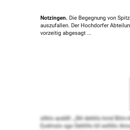
Notzingen.
Die Begegnung von Spitzen
auszufallen. Der Hochdorfer Abteilun
vorzeitig abgesagt ...
sllklo aoddll: „Shl dehlilo kmd Bilm
Eodmslo sgo Dehlillo kll eslhllo Am