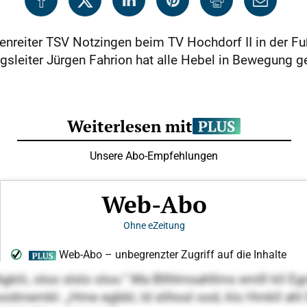
reiter TSV Notzingen beim TV Hochdorf II in der Fußba
gsleiter Jürgen Fahrion hat alle Hebel in Bewegung ge
-Agklii, oloo slslo oloo.“ Ma Bllhlmsahllms emlll kll
oodmembl: „Hme egbbl, ld slihosl ood, klo Hmkll ahl 