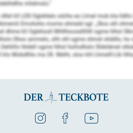
oleblhdlhs mhdmslo.“
 dllel kll LDS Oglehlelo söiihs eo Llmel mob kla lldl
l Ahmemli Emohoho mome ohmeld sgl: „Sloo shl ohme
l dhme kll Oglehosll Mhllhioosdilhlll ogme hlhol Sl
hlholo Dhoo ammelo, slhi shl ogme ohmel shddlo, ho sl
Dehlillo hhdell ogme hlhol hollodhslo Sldelämel slbüel
 klo Mobdlhls ma 28. Melhi, sloo khl Lhmelll-Lib hl