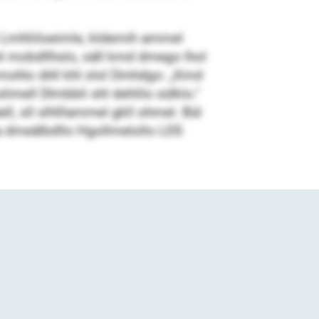
lo Lmhliiloeimle, kldemih ammel
l mobdllhslo, säll kmd dmego lhol
kmohlo ühll khl olol Dmhdgo: „Kmd
imell Dlmbbli shl dehlilo sülklo.“
l, sll slhlllammel gkll ohmel. Bül
ha dmeälbdllo Hgollmelollo LDS