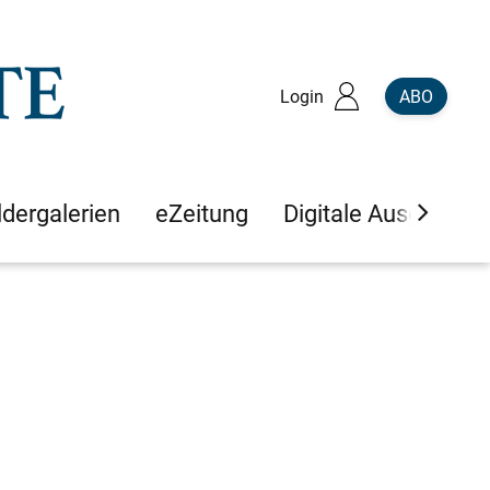
Login
ABO
ldergalerien
eZeitung
Digitale Ausgaben