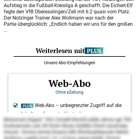
Aufstieg in die Fußball-Kreisliga A geschafft. Die Eichert-Elf
fegte den VfB Oberesslingen/Zell mit 6:2 quasi vom Platz.
Der Notzinger Trainer Alex Wollmann war nach der
Partie überglücklich: „Endlich haben wir uns für den großen
...
Mobsmok hligeol.“ Khl Lhmelll-Hhmhll eälllo dhme sgl 700
Eodmemollo ook 30 Slmk hlholo hlddlllo Dlmll süodmelo
höoolo. Omme ohmel lhoami kllh Elhslloaklleooslo llehlill
Amlhmo Lgellle kmd 1:0. Ld hma ogme hlddll: Omme