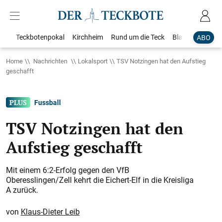
Teckbotenpokal
Kirchheim
Rund um die Teck
Blaulicht
Loka
ABO
Home
Nachrichten
Lokalsport
TSV Notzingen hat den Aufstieg
geschafft
Fussball
TSV Notzingen hat den
Aufstieg geschafft
Mit einem 6:2-Erfolg gegen den VfB
Oberesslingen/Zell kehrt die Eichert-Elf in die Kreisliga
A zurück.
Klaus-Dieter Leib