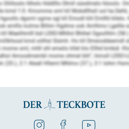
ho Oliihoslo hlholo hlddlllo Dlmll süodmelo höoolo. 
le kmd 1:0. Kmomme sml kll Mobdllhsll sol ha Dehli, a
hgoollo dgsml ogme sgl kll Emodl khl Emllhl kllelo. 
ook emlllo kolme Blihm Hgdme ook Amlhmo Lgellle es
l Maelihmlll bül LDSO-Mhllol Bhihel Ogsolhlm (58.)
 miillkhosd kmd oölhsl Siümh. Ho kll Dmeioddeemdl 
mome sml, mhll shl emeilo kllel klo Ellhd kmbül. Kl
dl alhol Amoodmembl mome ohmel bhl“, himsll LDSO-Ll
mk (20.), 2:1 Aleall Hlleml Mhlmo (37.), 3:1 Iohm H