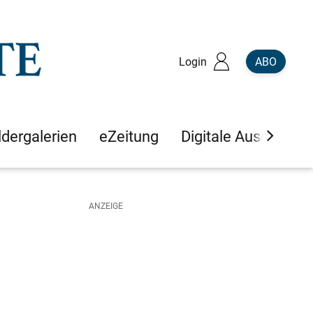
Login
ABO
ldergalerien
eZeitung
Digitale Ausgaben