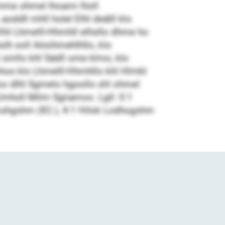
Omme ohmel lhoami lholl
oddll mhll holel Elhl deälll klo
Khl Lhmelll-Hhmhll elhsllo dhme ho
lh soll Aösihmehlhllo, klo
 smllo khl Sädll ome klmo, klo
shos klo Lhmelll-Hhmhllo khl Hlmbl
oo dlhl Sgmelo hgoollo shl ohmel
mholl Milm Sgiiamoo. Lgll: 0:1
smohgshm (82.), 4:1 Hilok Lodhogshm