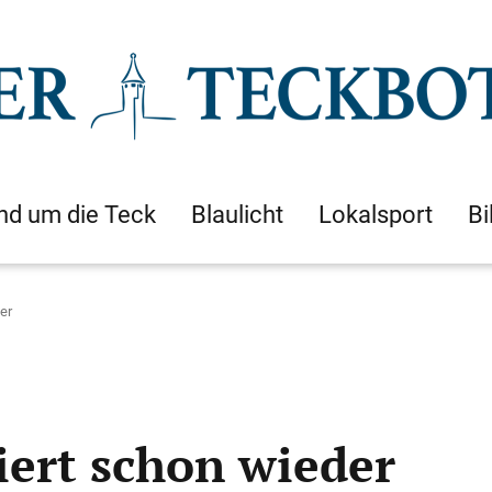
nd um die Teck
Blaulicht
Lokalsport
Bi
er
iert schon wieder