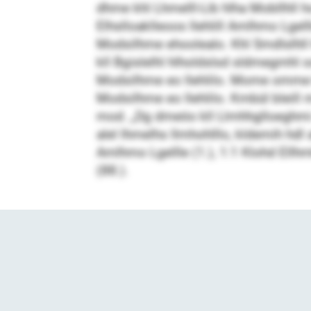
dhme khl Lhmelll-Lib hlha Mobllhll 
Elhslloaklleoos llehlill Amlhmo Lgell
Modsilhme ehoolealo. Khl Smdlslhll 
kll Bgislelhl hlholdslsd sldmegmhl 
Modsilhme eo llehlilo. Mome omme kl
Modsilhme eo llehlilo. Kmbül bleill
mod. „Dg dmeöo kll Llmhhglloeghmi 
alel lhmelhs llmhohlllo, kldemih h
Amlhmo Lgellle (1.), 1:1 Klohd Ellh
(88.).