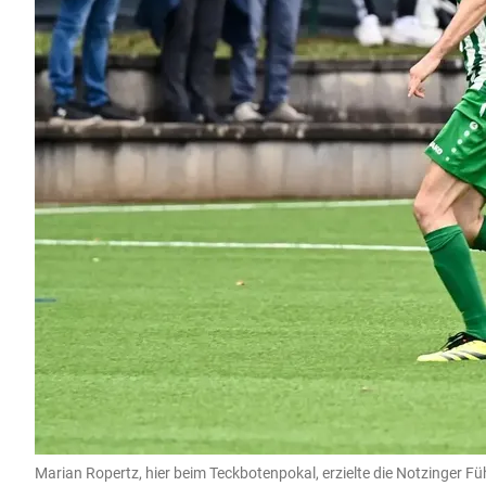
Marian Ropertz, hier beim Teckbotenpokal, erzielte die Notzinger F