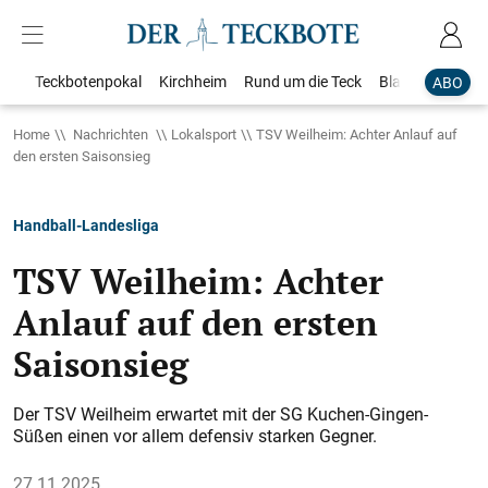
Teckbotenpokal
Kirchheim
Rund um die Teck
Blaulicht
Loka
ABO
Home
Nachrichten
Lokalsport
TSV Weilheim: Achter Anlauf auf
den ersten Saisonsieg
Handball-Landesliga
TSV Weilheim: Achter
Anlauf auf den ersten
Saisonsieg
Der TSV Weilheim erwartet mit der SG Kuchen-Gingen-
Süßen einen vor allem defensiv starken Gegner.
27.11.2025