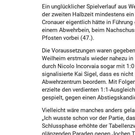
Ein unglücklicher Spielverlauf aus W
der zweiten Halbzeit mindestens ein 
Cronauer eigentlich hätte in Führun
einem Abwehrbein, beim Nachschuss 
Pfosten vorbei (47.).
Die Voraussetzungen waren gegeben, 
Weilheim erstmals wieder nahezu in
durch Nicolo Incorvaia sogar mit 1:0
signalisierte Kai Sigel, dass es nic
Abwehrzentrum beordern. Mit Folgen: 
erzielte den verdienten 1:1-Ausgleic
gespielt, gegen einen Abstiegskandi
Vielleicht wäre manches anders gel
„Ich wusste schon vor der Partie, da
Schlussphase erhöhte der Tabellenzw
glänzenden Paraden gegen Jochen Ten