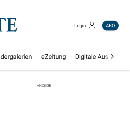
Login
ABO
ldergalerien
eZeitung
Digitale Ausgaben