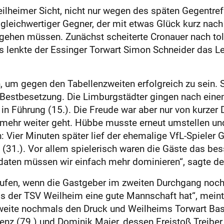
eilheimer Sicht, nicht nur wegen des späten Gegentref
gleichwertiger Gegner, der mit etwas Glück kurz nach
g gehen müssen. Zunächst scheiterte Cronauer nach tol
lenkte der Essinger Torwart Simon Schneider das Le
um gegen den Tabellenzweiten erfolgreich zu sein. 
 Bestbesetzung. Die Limburgstädter gingen nach ein
 in Führung (15.). Die Freude war aber nur von kurzer 
ht mehr weiter geht. Hübbe musste erneut umstellen u
Vier Minuten später lief der ehemalige VfL-Spieler G
h (31.). Vor allem spielerisch waren die Gäste das be
daten müssen wir einfach mehr dominieren“, sagte der
aufen, wenn die Gastgeber im zweiten Durchgang noc
ss der TSV Weilheim eine gute Mannschaft hat“, meint
eite nochmals den Druck und Weilheims Torwart Basti
z (79.) und Dominik Maier, dessen Freistoß Treiber 