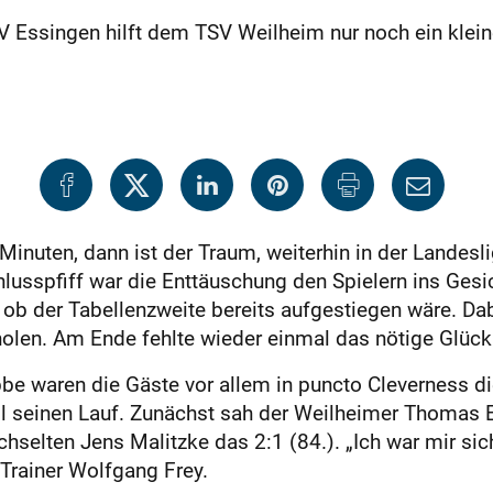
 Essingen hilft dem TSV Weilheim nur noch ein klei
inuten, dann ist der Traum, weiterhin in der Landeslig
usspfiff war die Enttäuschung den Spielern ins Gesi
s ob der Tabellenzweite bereits aufgestiegen wäre. Da
holen. Am Ende fehlte wieder einmal das nötige Glück
be waren die Gäste vor allem in puncto Cleverness d
 seinen Lauf. Zunächst sah der Weilheimer Thomas E
elten Jens Malitzke das 2:1 (84.). „Ich war mir sich
Trainer Wolfgang Frey.