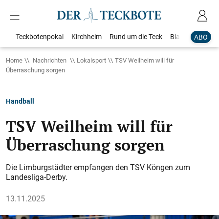
Teckbotenpokal
Kirchheim
Rund um die Teck
Blaulicht
Loka
ABO
Home
Nachrichten
Lokalsport
TSV Weilheim will für
Überraschung sorgen
Handball
TSV Weilheim will für
Überraschung sorgen
Die Limburgstädter empfangen den TSV Köngen zum
Landesliga-Derby.
13.11.2025