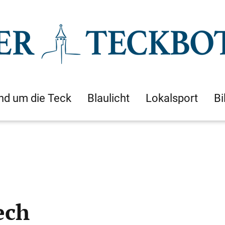
nd um die Teck
Blaulicht
Lokalsport
Bi
ech