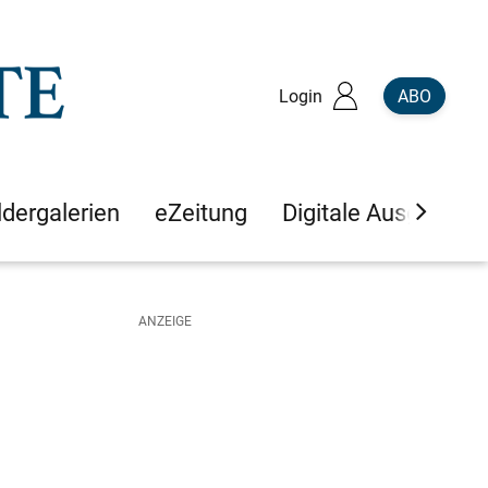
Login
ABO
ldergalerien
eZeitung
Digitale Ausgaben