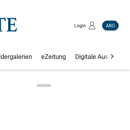
Login
ABO
ldergalerien
eZeitung
Digitale Ausgaben