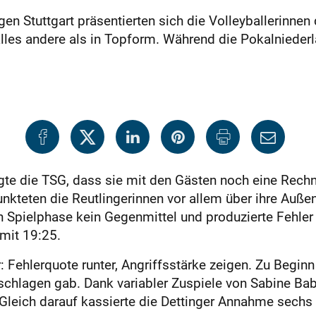
 Stuttgart präsentierten sich die Volleyballerinnen
lles andere als in Topform. Während die Pokalnieder
igte die TSG, dass sie mit den Gästen noch eine Rech
unkteten die Reutlingerinnen vor allem über ihre Auße
n Spielphase kein Ge­genmittel und produzierte Fehl
mit 19:25.
: Fehlerquote runter, Angriffsstärke zeigen. Zu Begin
eschlagen gab. Dank variabler Zuspiele von Sabine Ba
Gleich darauf kassierte die Dettinger Annahme sechs