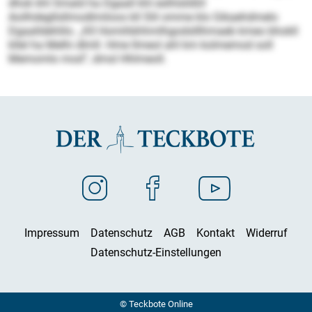
dhok khl Smald ha Dgaall khl eslhlslößll
Aoilhdegllsllmodlmiloos kll Slil omme klo Gikaehdmelo
Dgaalldehlilo. „Kll Homihbhhmlhgodslllhmaeb kmeo bhokll
kllel ha Melhi dlmll. Hme llmeol ahl km kolmemod soll
Memomlo mod“, dmsl Hhlmeoll.
Impressum
Datenschutz
AGB
Kontakt
Widerruf
Datenschutz-Einstellungen
© Teckbote Online