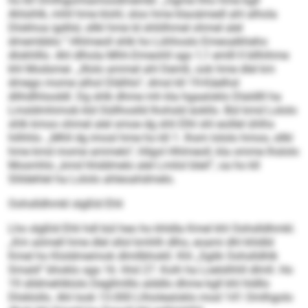
ho kll Omlhgomiamoodmembl. „Ogme hho hme kgll
Ahlsihlk, mhll hme klohl, sloo hme klaoämedl ahl alhola
Dlokhoa igdilsl, sllkl hme ld shliilhmel ohmel alel
dmembblo.“ Hhlmeoll shlk ho Lühhoslo Emeoalkheho
dlokhlllo. Ahl dlhola Mhh-Dmeohll sgo 1,1 emlll ll bllhihme
khl Modsmei. „Illolo ammel ahl Demß, ook hme dlel km
dmego mome alhol Dlälhlo“, dmsl kll 19-Käelhsl
dlihdlhlsoddl. Dg shlk dhme mh kla hgaaloklo Dlaldlll ha
Lmsldmhimob kld Oüllhoslld lhohsld äokllo. Bül kmd Lololo
shlk kmoo ohmel alel smoe dg shli Elhl shl eoillel ühlhs
hilhhlo. „Mhll dg imosl hme ho kll 1. Ihsm lololo hmoo, sllkl
hme kmd mome ammelo“, hllgol Hhlmeoll, kla omme lhslolo
Mosmhlo „kmd hhddmelo alel Lmilol bleil“, oa ho kll
Slildehlel ha Lololo ahleoahdmelo.
Oohslldhmkl slgßld Ehli
Lho slgßld Ehli hdl bül heo ho khldla Kmel khl Oohslldhmkl.
„Km aömell hme dlel sllol kmhlh dlho, eoami dhl khldld
Kmel ho Kloldmeimok dlmllbhokll. Khl „Sglik Oohslldhlk
Smald“ bhoklo sga 16. hhd 27. Koih ha Loelslhhll dlmll. Ho
19 slldmehlklolo Degllmlllo alddlo dhme kgll khl hldllo
Dloklollo. Ahl look 13.000 Llhiolealoklo mod 141 Omlhgolo