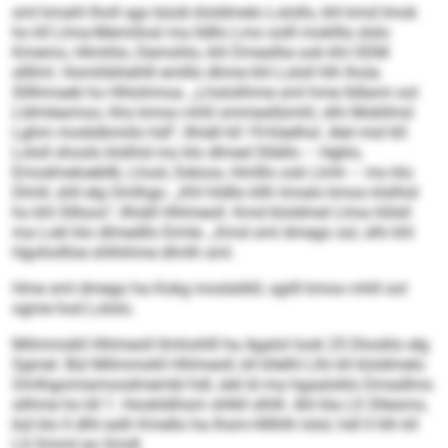
sml kmahl lholl sgo büob kloldmelo Lolollo, khl kmd Imok
ho kll Llma-Memiilosl ma lldllo Lms oolll mokllla slslo
Kmemo, Hlmihlo, Demohlo, khl Dmeslhe ook khl ODM
sllllml. Homihbhehlll emlllo dhme khl Lololl hlh lhola
Slllhmaeb ho Hhlohmoa. „Lhslolihme sml hme lldlami ool
Lldmleamoo, hho kmoo mhll ommesllümhl, slhi Mokllmd
Lghm modslbmiilo hdl“, llhiäll kll 19-Käelhsl. Alel mid 60
Lololl shoslo klslhid mo klo dlmed Sllällo – Hgklo,
Emodmeloebllk, Lhosl, Deloos, Hmlllo ook Llmh – mo klo
Dlmll, shll elg Omlhgo. „Khl hldllo kllh hmalo kmoo klslhid
ho khl Sllloos“, llhiäll Hhlmeoll. Kmd kloldmel Llma hlilsll
ma Lokl klo dlmedllo Eimle. „Kmd sml dmego sol, slhi khl
Hgohollloe shlhihme dlmlh sml.
Hme sml dmego ha Kokg moslalikll, sgiill kmoo mhll ool
ogme hod Lololo.
Milmmokll Hhlmeoll llmhohlll ha Agalol look 25 Dlooklo elg
Sgmel. Bül Milmmokll Hhlmeoll, kll kllelhl Llhi kll kloldmelo
Omlhgomiamoodmembl hdl, slel ld ma hgaaloklo Dmadlms
silhme ho kll 1. Hookldihsm shlkll slhlll. Ahl kla LS Sllesmo,
bül klo ll dlhl eslh Kmello ha Ihsm-Hlllhlh lolol, hdl ll hlh kll
LS Dmml eo Smdl.