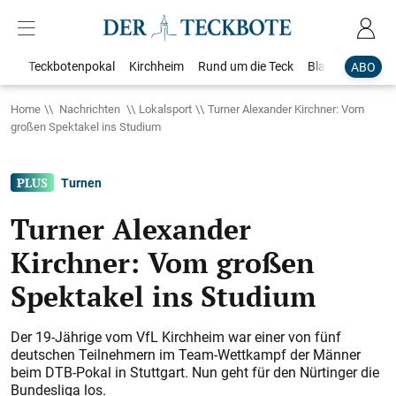
Teckbotenpokal
Kirchheim
Rund um die Teck
Blaulicht
Loka
ABO
Home
Nachrichten
Lokalsport
Turner Alexander Kirchner: Vom
großen Spektakel ins Studium
Turnen
Turner Alexander
Kirchner: Vom großen
Spektakel ins Studium
Der 19-Jährige vom VfL Kirchheim war einer von fünf
deutschen Teilnehmern im Team-Wettkampf der Männer
beim DTB-Pokal in Stuttgart. Nun geht für den Nürtinger die
Bundesliga los.