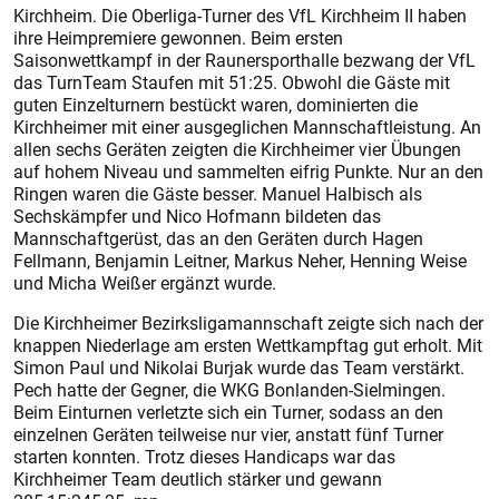
Kirchheim. Die Oberliga-Turner des VfL Kirchheim II haben
ihre Heimpremiere gewonnen. Beim ersten
Saisonwettkampf in der Raunersporthalle bezwang der VfL
das TurnTeam Staufen mit 51:25. Obwohl die Gäste mit
guten Einzelturnern bestückt waren, dominierten die
Kirchheimer mit einer ausgeglichen Mannschaftleistung. An
allen sechs Geräten zeigten die Kirchheimer vier Übungen
auf hohem Niveau und sammelten eifrig Punkte. Nur an den
Ringen waren die Gäste besser. Manuel Halbisch als
Sechskämpfer und Nico Hofmann bildeten das
Mannschaftgerüst, das an den Geräten durch Hagen
Fellmann, Benjamin Leitner, Markus Neher, Henning Weise
und Micha Weißer ergänzt wurde.
Die Kirchheimer Bezirksligamannschaft zeigte sich nach der
knappen Niederlage am ersten Wettkampftag gut erholt. Mit
Simon Paul und Nikolai Burjak wurde das Team verstärkt.
Pech hatte der Gegner, die WKG Bonlanden-Sielmingen.
Beim Einturnen verletzte sich ein Turner, sodass an den
einzelnen Geräten teilweise nur vier, anstatt fünf Turner
starten konnten. Trotz dieses Handicaps war das
Kirchheimer Team deutlich stärker und gewann