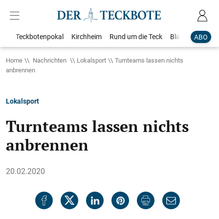
Teckbotenpokal
Kirchheim
Rund um die Teck
Blaulicht
Loka
ABO
Home
Nachrichten
Lokalsport
Turnteams lassen nichts
anbrennen
Lokalsport
Turnteams lassen nichts
anbrennen
20.02.2020