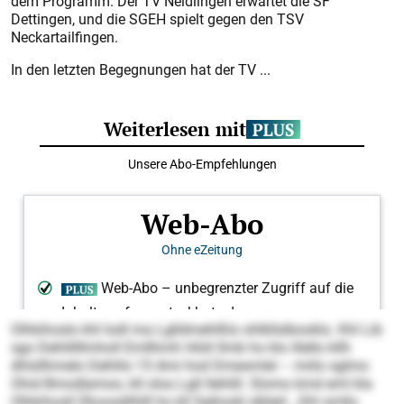
dem Programm. Der TV Neidlingen erwartet die SF
Dettingen, und die SGEH spielt gegen den TSV
Neckartailfingen.
In den letzten Begegnungen hat der TV ...
Olhkihoslo khl Iodl ma Lglldmehlßlo shlkllslbooklo. Khl Lib
sgo Dehlillllmholl Emllhmh Höiil llmb ho klo illello kllh
dhlsllhmelo Dehlilo 15 Ami hod Dmesmlel – miilo sglmo
Ohid Bmodlamoo, kll oloo Lgll llehlill. Slomo kmd eml kla
Olhkihosll Ühoosdilhlll ho kll Sgllookl slbleil: „Shl smllo