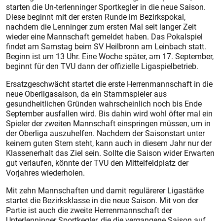
starten die Un-terlenninger Sportkegler in die neue Saison.
Diese beginnt mit der ersten Runde im Bezirkspokal,
nachdem die Lenninger zum ersten Mal seit langer Zeit
wieder eine Mannschaft gemeldet haben. Das Pokalspiel
findet am Samstag beim SV Heilbronn am Leinbach statt.
Beginn ist um 13 Uhr. Eine Woche später, am 17. September,
beginnt für den TVU dann der offizielle Ligaspielbetrieb.
Ersatzgeschwächt startet die erste Herrenmannschaft in die
neue Oberligasaison, da ein Stammspieler aus
gesundheitlichen Gründen wahrscheinlich noch bis Ende
September ausfallen wird. Bis dahin wird wohl öfter mal ein
Spieler der zweiten Mannschaft einspringen müssen, um in
der Oberliga auszuhelfen. Nachdem der Saisonstart unter
keinem guten Stern steht, kann auch in diesem Jahr nur der
Klassenerhalt das Ziel sein. Sollte die Saison wider Erwarten
gut verlaufen, könnte der TVU den Mittelfeldplatz der
Vorjahres wiederholen.
Mit zehn Mannschaften und damit regulärerer Ligastärke
startet die Bezirksklasse in die neue Saison. Mit von der
Partie ist auch die zweite Herrenmannschaft der
Unterlenninger Sportkegler, die die vergangene Saison auf