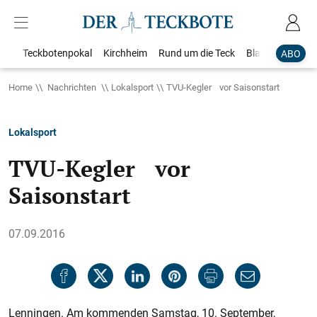
Teckbotenpokal
Kirchheim
Rund um die Teck
Blaulicht
Loka
ABO
Home
Nachrichten
Lokalsport
TVU-Kegler vor Saisonstart
Lokalsport
TVU-Kegler vor
Saisonstart
07.09.2016
Lenningen. Am kommenden Samstag, 10. September,