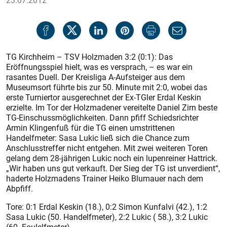
23.07.2012
TG Kirchheim – TSV Holzmaden 3:2 (0:1): Das
Eröffnungsspiel hielt, was es versprach, – es war ein
rasantes Duell. Der Kreisliga A-Aufsteiger aus dem
Museumsort führte bis zur 50. Minute mit 2:0, wobei das
erste Turniertor ausgerechnet der Ex-TGler Erdal Keskin
erzielte. Im Tor der Holzmadener vereitelte Daniel Zirn beste
TG-Einschussmöglichkeiten. Dann pfiff Schiedsrichter
Armin Klingenfuß für die TG einen umstrittenen
Handelfmeter: Sasa Lukic ließ sich die Chance zum
Anschlusstreffer nicht entgehen. Mit zwei weiteren Toren
gelang dem 28-jährigen Lukic noch ein lupenreiner Hattrick.
„Wir haben uns gut verkauft. Der Sieg der TG ist unverdient“,
haderte Holzmadens Trainer Heiko Blumauer nach dem
Abpfiff.
Tore: 0:1 Erdal Keskin (18.), 0:2 Simon Kunfalvi (42.), 1:2
Sasa Lukic (50. Handelfmeter), 2:2 Lukic ( 58.), 3:2 Lukic