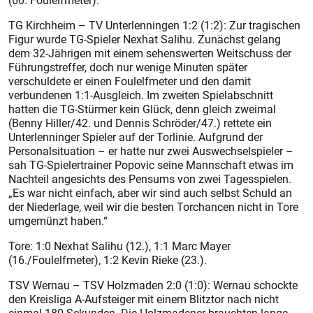
(60. Foulelfmeter).
TG Kirchheim – TV Unterlenningen 1:2 (1:2): Zur tragischen
Figur wurde TG-Spieler Nexhat Salihu. Zunächst gelang
dem 32-Jährigen mit einem sehenswerten Weitschuss der
Führungstreffer, doch nur wenige Minuten später
verschuldete er einen Foulelfmeter und den damit
verbundenen 1:1-Ausgleich. Im zweiten Spielabschnitt
hatten die TG-Stürmer kein Glück, denn gleich zweimal
(Benny Hiller/42. und Dennis Schröder/47.) rettete ein
Unterlenninger Spieler auf der Torlinie. Aufgrund der
Personalsituation – er hatte nur zwei Auswechselspieler –
sah TG-Spielertrainer Popovic seine Mannschaft etwas im
Nachteil angesichts des Pensums von zwei Tagesspielen.
„Es war nicht einfach, aber wir sind auch selbst Schuld an
der Niederlage, weil wir die besten Torchancen nicht in Tore
umgemünzt haben.“
Tore: 1:0 Nexhat Salihu (12.), 1:1 Marc Mayer
(16./Foulelfmeter), 1:2 Kevin Rieke (23.).
TSV Wernau – TSV Holzmaden 2:0 (1:0): Wernau schockte
den Kreisliga A-Aufsteiger mit einem Blitztor nach nicht