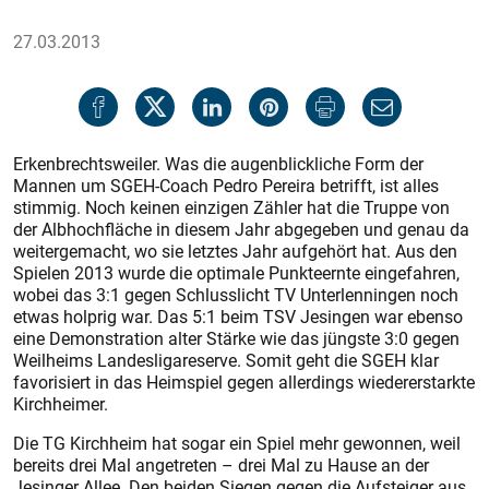
27.03.2013
Erkenbrechtsweiler. Was die augenblickliche Form der
Mannen um SGEH-Coach Pedro Pereira betrifft, ist alles
stimmig. Noch keinen einzigen Zähler hat die Truppe von
der Albhochfläche in diesem Jahr abgegeben und genau da
weitergemacht, wo sie letztes Jahr aufgehört hat. Aus den
Spielen 2013 wurde die optimale Punkteernte eingefahren,
wobei das 3:1 gegen Schlusslicht TV Unterlenningen noch
etwas holprig war. Das 5:1 beim TSV Jesingen war ebenso
eine Demonstration alter Stärke wie das jüngste 3:0 gegen
Weilheims Landesligareserve. Somit geht die SGEH klar
favorisiert in das Heimspiel gegen allerdings wiedererstarkte
Kirchheimer.
Die TG Kirchheim hat sogar ein Spiel mehr gewonnen, weil
bereits drei Mal angetreten – drei Mal zu Hause an der
Jesinger Allee. Den beiden Siegen gegen die Aufsteiger aus