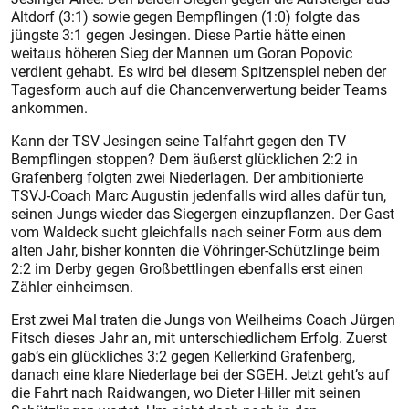
Altdorf (3:1) sowie gegen Bempflingen (1:0) folgte das
jüngste 3:1 gegen Jesingen. Diese Partie hätte einen
weitaus höheren Sieg der Mannen um Goran Popovic
verdient gehabt. Es wird bei diesem Spitzenspiel neben der
Tagesform auch auf die Chancenverwertung beider Teams
ankommen.
Kann der TSV Jesingen seine Talfahrt gegen den TV
Bempflingen stoppen? Dem äußerst glücklichen 2:2 in
Grafenberg folgten zwei Niederlagen. Der ambitionierte
TSVJ-­Coach Marc Augustin jedenfalls wird alles dafür tun,
seinen Jungs wieder das Siegergen einzupflanzen. Der Gast
vom Waldeck sucht gleichfalls nach seiner Form aus dem
alten Jahr, bisher konnten die Vöhringer-Schützlinge beim
2:2 im Derby gegen Großbettlingen ebenfalls erst einen
Zähler einheimsen.
Erst zwei Mal traten die Jungs von Weilheims Coach Jürgen
Fitsch dieses Jahr an, mit unterschiedlichem Erfolg. Zuerst
gab‘s ein glückliches 3:2 gegen Kellerkind Grafenberg,
danach eine klare Niederlage bei der SGEH. Jetzt geht’s auf
die Fahrt nach Raidwangen, wo Dieter Hiller mit seinen