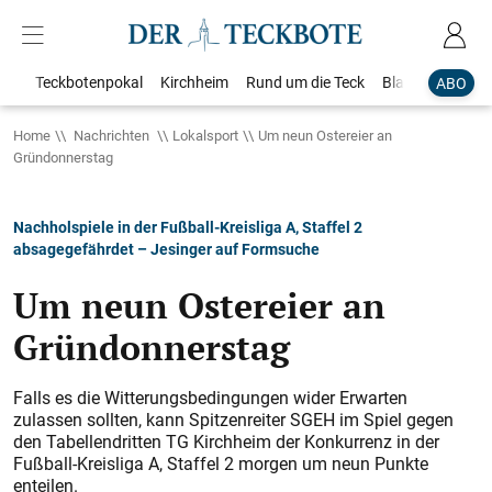
Teckbotenpokal
Kirchheim
Rund um die Teck
Blaulicht
Loka
ABO
Home
Nachrichten
Lokalsport
Um neun Ostereier an
Gründonnerstag
Nachholspiele in der Fußball-Kreisliga A, Staffel 2
absagegefährdet – Jesinger auf Formsuche
Um neun Ostereier an
Gründonnerstag
Falls es die Witterungsbedingungen wider Erwarten
zulassen sollten, kann Spitzenreiter SGEH im Spiel gegen
den Tabellendritten TG Kirchheim der Konkurrenz in der
Fußball-Kreisliga A, Staffel 2 morgen um neun Punkte
enteilen.