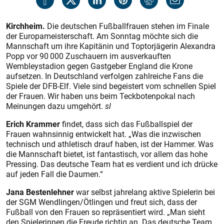
Kirchheim.
Die deutschen Fußballfrauen stehen im Finale
der Europameisterschaft. Am Sonntag möchte sich die
Mannschaft um ihre Kapitänin und Toptorjägerin Alexandra
Popp vor 90 000 Zuschauern im ausverkauften
Wembleystadion gegen Gastgeber England die Krone
aufsetzen. In Deutschland verfolgen zahlreiche Fans die
Spiele der DFB-Elf. Viele sind begeistert vom schnellen Spiel
der Frauen. Wir haben uns beim Teckbotenpokal nach
Meinungen dazu umgehört.
sl
Erich Krammer
findet, dass sich das Fußballspiel der
Frauen wahnsinnig entwickelt hat. „Was die inzwischen
technisch und athletisch drauf haben, ist der Hammer. Was
die Mannschaft bietet, ist fantastisch, vor allem das hohe
Pressing. Das deutsche Team hat es verdient und ich drücke
auf jeden Fall die Daumen.“
Jana Bestenlehner
war selbst jahrelang aktive Spielerin bei
der SGM Wendlingen/Ötlingen und freut sich, dass der
Fußball von den Frauen so repräsentiert wird. „Man sieht
den Spielerinnen die Freude richtig an. Das deutsche Team