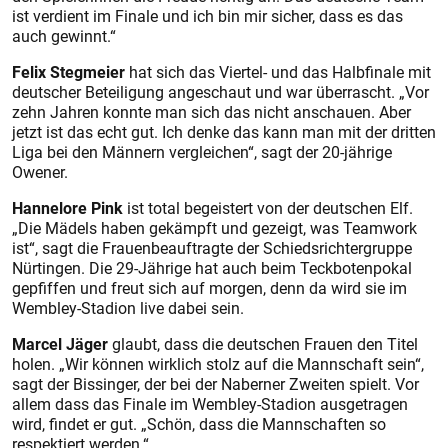
ist verdient im Finale und ich bin mir sicher, dass es das
auch gewinnt.“
Felix Stegmeier
hat sich das Viertel- und das Halbfinale mit
deutscher Beteiligung angeschaut und war überrascht. „Vor
zehn Jahren konnte man sich das nicht anschauen. Aber
jetzt ist das echt gut. Ich denke das kann man mit der dritten
Liga bei den Männern vergleichen“, sagt der 20-jährige
Owener.
Hannelore Pink
ist total begeistert von der deutschen Elf.
„Die Mädels haben gekämpft und gezeigt, was Teamwork
ist“, sagt die Frauenbeauftragte der Schiedsrichtergruppe
Nürtingen. Die 29-Jährige hat auch beim Teckbotenpokal
gepfiffen und freut sich auf morgen, denn da wird sie im
Wembley-Stadion live dabei sein.
Marcel Jäger
glaubt, dass die deutschen Frauen den Titel
holen. „Wir können wirklich stolz auf die Mannschaft sein“,
sagt der Bissinger, der bei der Naberner Zweiten spielt. Vor
allem dass das Finale im Wembley-Stadion ausgetragen
wird, findet er gut. „Schön, dass die Mannschaften so
respektiert werden.“